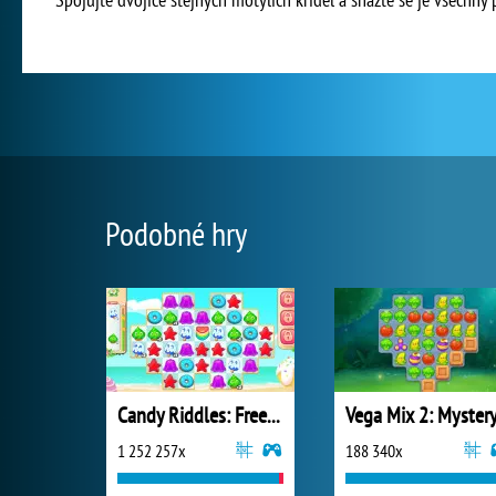
Podobné hry
Candy Riddles: Free Match 3 Puzzle
1 252 257x
188 340x