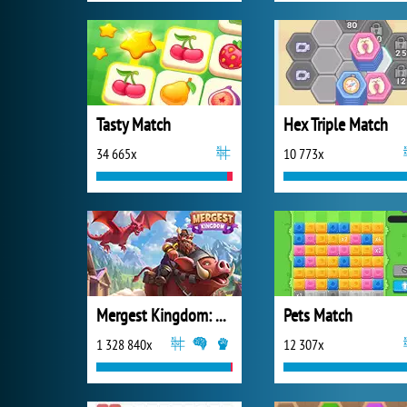
Tasty Match
Hex Triple Match
34 665x
10 773x
Mergest Kingdom: Merge Puzzle
Pets Match
1 328 840x
12 307x