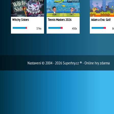
před 3 dny
před 4 dny
Witchy Sisters
Tennis Masters 2026
Adam a Eva: Golf
374x
450x
8
Nastavení
© 2004 - 2026 Superhry.cz ® - Online hry zdarma