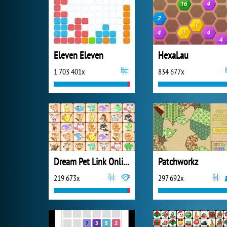
Eleven Eleven
HexaLau
1 703 401x
834 677x
Dream Pet Link Online
Patchworkz
219 673x
297 692x