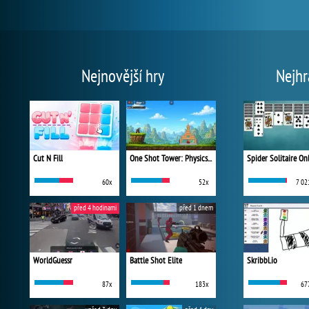
Nejnovější hry
Nejhr
Cut N Fill
One Shot Tower: Physics Destroyer
Spider Solitaire On
60x
52x
7 02
před 4 hodinami
před 1 dnem
WorldGuessr
Battle Shot Elite
Skribbl.io
87x
183x
67