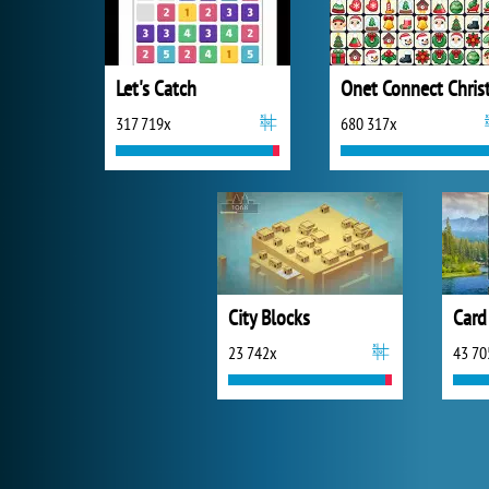
Let's Catch
317 719x
680 317x
City Blocks
Card
23 742x
43 70