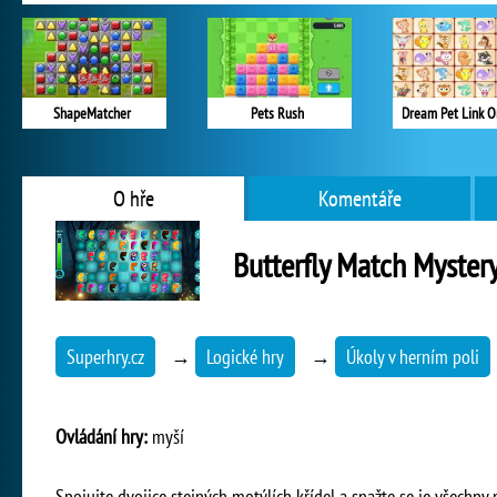
ShapeMatcher
Pets Rush
Dream Pet Link O
O hře
Komentáře
Butterfly Match Myster
Superhry.cz
→
Logické hry
→
Úkoly v herním poli
Ovládání hry:
myší
Spojujte dvojice stejných motýlích křídel a snažte se je všechny