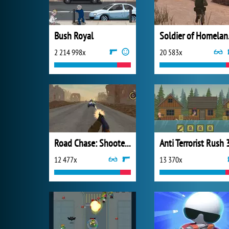
Bush Royal
Sold
2 214 998x
20 583x
Road Chase: Shooter Realistic Guns
Anti Terrorist Rush 
12 477x
13 370x