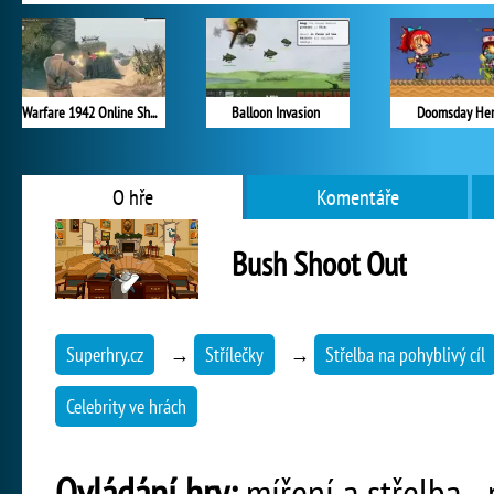
Warfare 1942 Online Shooter
Balloon Invasion
Doomsday He
O hře
Komentáře
Bush Shoot Out
Superhry.cz
→
Střílečky
→
Střelba na pohyblivý cíl
Celebrity ve hrách
Ovládání hry:
míření a střelba - 