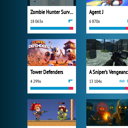
Zombie Hunter Survival
Agent J
18 063x
6 870x
Tower Defenders
A S
4 299x
13 104x