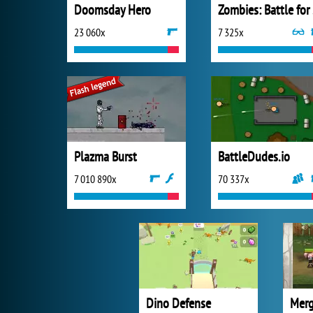
Doomsday Hero
Zo
23 060x
7 325x
Plazma Burst
BattleDudes.io
7 010 890x
70 337x
Dino Defense
Merg