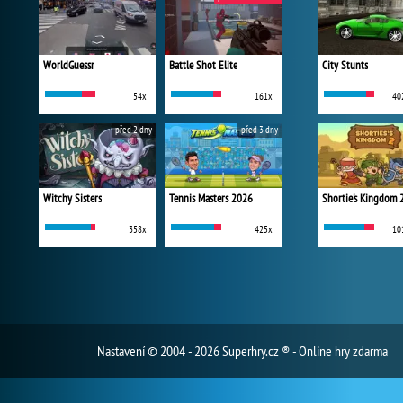
WorldGuessr
Battle Shot Elite
City Stunts
54x
161x
40
před 2 dny
před 3 dny
Witchy Sisters
Tennis Masters 2026
Shortie's Kingdom 
358x
425x
10
Nastavení
© 2004 - 2026 Superhry.cz ® - Online hry zdarma