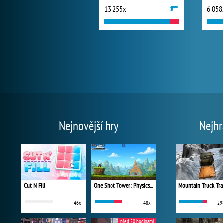
13 255x
6 058
Nejnovější hry
Nejhr
Cut N Fill
One Shot Tower: Physics Destroyer
Mountain Truck Tra
46x
48x
29
před 20 hodinami