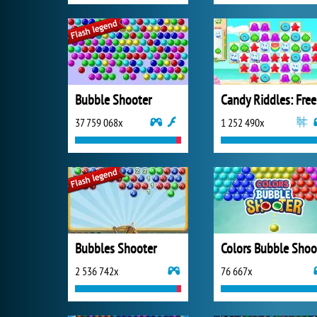
Bubble Shooter
Ca
37 759 068x
1 252 490x
Bubbles Shooter
2 536 742x
76 667x