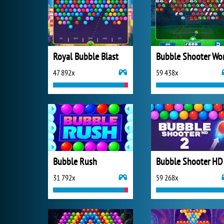
Royal Bubble Blast
47 892x
59 438x
Bubble Rush
Bubble Shooter HD
31 792x
59 268x