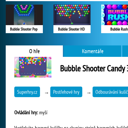
Bubble Shooter Pop
Bubble Shooter HD
Bubble Rush
O hře
Komentáře
Bubble Shooter Candy 
Superhry.cz
→
Postřehové hry
→
Odbourávání kulič
Ovládání hry:
myší
Vystřelujte barevné kuličky na skupiny stejně barevných kuliček