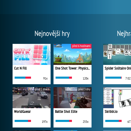
Nejnovější hry
Nejhr
před 6 hodinami
Cut N Fill
One Shot Tower: Physics Destroyer
Spider Solitaire On
91x
120x
7 02
před 1 dnem
před 3 dny
WorldGuessr
Battle Shot Elite
Skribbl.io
197x
255x
67