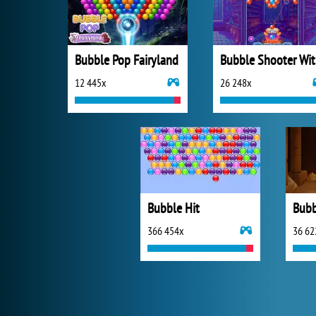
Bubble Pop Fairyland
Bu
12 445x
26 248x
Bubble Hit
Bubb
366 454x
36 62