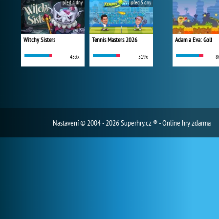
před 4 dny
před 5 dny
Witchy Sisters
Tennis Masters 2026
Adam a Eva: Golf
453x
519x
8
Nastavení
© 2004 - 2026 Superhry.cz ® - Online hry zdarma