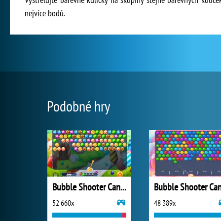
nejvíce bodů.
Podobné hry
Bubble Shooter Candy
52 660x
48 389x