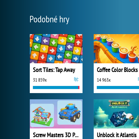
Podobné hry
Sort Tiles: Tap Away
Coffee Color Blocks
31 859x
14 963x
Screw Masters 3D Puzzle
Unblock it Atlantis