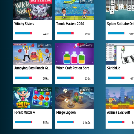
před 16 hodinami
před 2 dny
Witchy Sisters
Tennis Masters 2026
Spider Solitaire On
249x
297x
7 01
před 3 dny
před 4 dny
Annoying Boss Punch Game
Witch Craft Potion Sort
Skribbl.io
309x
636x
67
před 5 dny
před 6 dny
Forest Match 4
Merge Lagoon
Adam a Eva: Golf
857x
1 460x
8