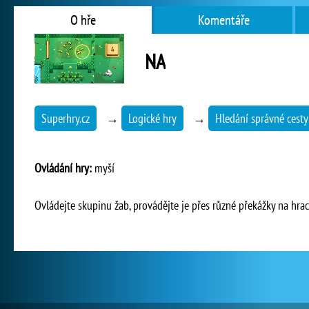
O hře
Komentáře
NA
Superhry.cz
→
Logické hry
→
Hledání správné cesty
Ovládání hry:
myší
Ovládejte skupinu žab, provádějte je přes různé překážky na hrací