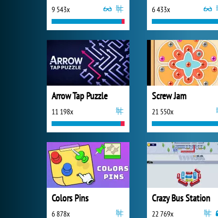
9 543x
6 433x
Arrow Tap Puzzle
Screw Jam
11 198x
21 550x
Colors Pins
Crazy Bus Station
6 878x
22 769x