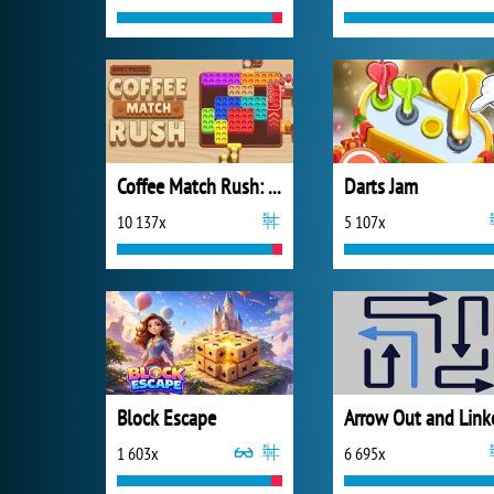
Coffee Match Rush: Sort Puzzle
Darts Jam
10 137x
5 107x
Block Escape
Arrow Out and Link
1 603x
6 695x