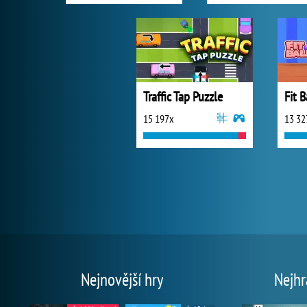
Traffic Tap Puzzle
Fit B
15 197x
13 32
Nejnovější hry
Nejhr