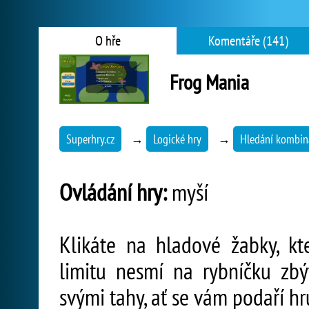
O hře
Komentáře (141)
Frog Mania
Superhry.cz
→
Logické hry
→
Hledání kombin
Ovládání hry:
myší
Klikáte na hladové žabky, k
limitu nesmí na rybníčku zbý
svými tahy, ať se vám podaří hr