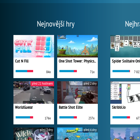
Nejnovější hry
Nejhr
Cut N Fill
One Shot Tower: Physics Destroyer
Spider Solitaire On
84x
71x
7 02
před 21 hodinami
před 2 dny
WorldGuessr
Battle Shot Elite
Skribbl.io
176x
237x
67
před 3 dny
před 4 dny