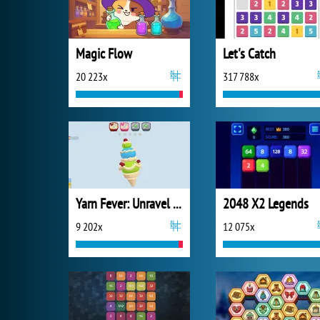
Magic Flow
Let's Catch
20 223x
317 788x
Yarn Fever: Unravel Puzzle
2048 X2 Legends
9 202x
12 075x