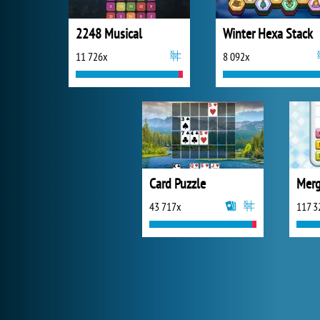
2248 Musical
Winter Hexa Stack
11 726x
8 092x
Card Puzzle
Merg
43 717x
117 3