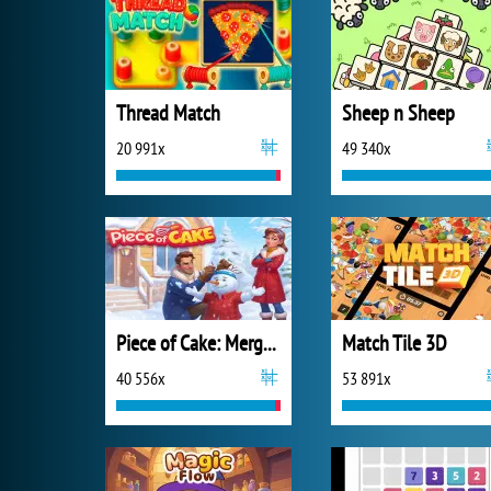
Thread Match
Sheep n Sheep
20 991x
49 340x
Piece of Cake: Merge and Bake
Match Tile 3D
40 556x
53 891x