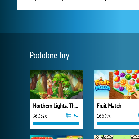
Podobné hry
Northern Lights: The Secret of the Forest
Fruit Match
36 332x
16 539x