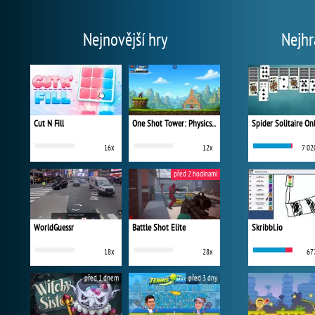
Nejnovější hry
Nejhr
Cut N Fill
One Shot Tower: Physics Destroyer
Spider Solitaire On
16x
12x
7 02
před 2 hodinami
WorldGuessr
Battle Shot Elite
Skribbl.io
18x
28x
67
před 1 dnem
před 3 dny