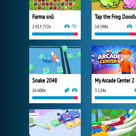
Farma snů
Tap the Frog Doodl
2 013 772x
14 198x
Snake 2048
My Arcade Center 2
26 600x
3 124x