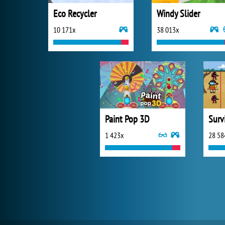
Eco Recycler
Windy Slider
10 171x
38 013x
Paint Pop 3D
1 423x
28 58