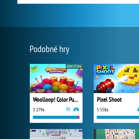
Podobné hry
před 23 dny
Woolloop! Color Puzzle
Pixel Shoot
3 279x
5 558x