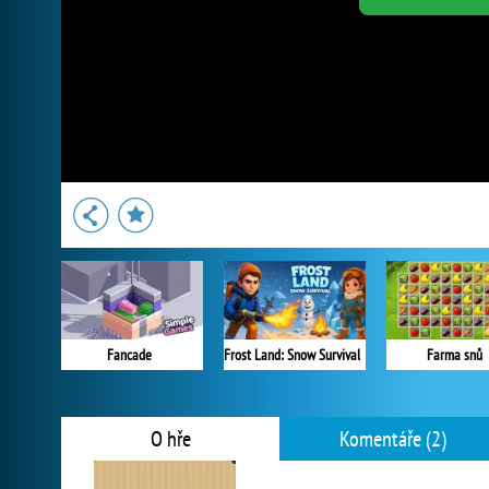
Fancade
Frost Land: Snow Survival
Farma snů
O hře
Komentáře (2)