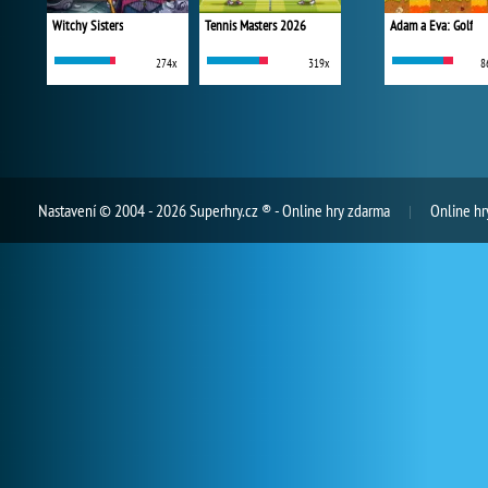
Witchy Sisters
Tennis Masters 2026
Adam a Eva: Golf
274x
319x
8
Nastavení
© 2004 - 2026 Superhry.cz ® - Online hry zdarma
Online hr