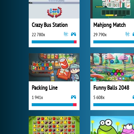
Crazy Bus Station
Mahjong Match
22 780x
29 790x
Packing Line
Funny Balls 2048
1 941x
5 608x