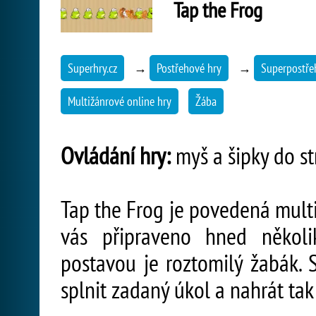
Tap the Frog
Superhry.cz
→
Postřehové hry
→
Superpostře
Multižánrové online hry
Žába
Ovládání hry:
myš a šipky do st
Tap the Frog je povedená multi
vás připraveno hned několik
postavou je roztomilý žabák. 
splnit zadaný úkol a nahrát tak