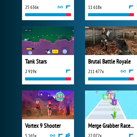
25 636x
11 618x
Tank Stars
Brutal Battle Royale
2 919x
211 477x
Vortex 9 Shooter
Merge Grabber Race to 2048
5 165x
22 072x