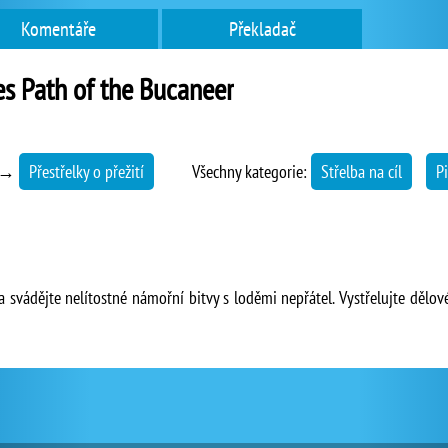
Komentáře
Překladač
es Path of the Bucaneer
→
Přestřelky o přežití
Všechny kategorie:
Střelba na cíl
Pi
a svádějte nelítostné námořní bitvy s loděmi nepřátel. Vystřelujte dělo