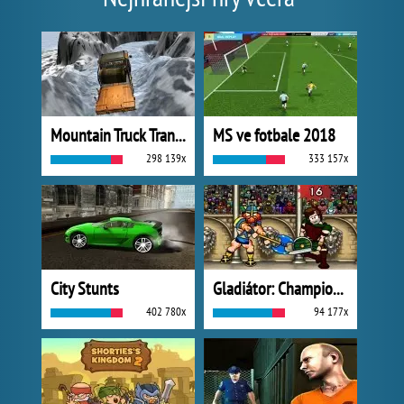
Mountain Truck Transport
MS ve fotbale 2018
298 139x
333 157x
City Stunts
Gladiátor: Champions Sprint
402 780x
94 177x