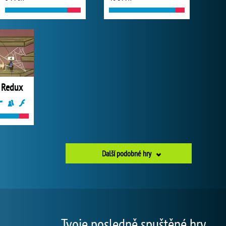
 Redux
Další podobné hry
Tvoje posledně spuštěné hry