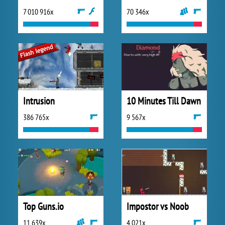
7 010 916x
70 346x
Intrusion
10 Minutes Till Dawn
386 765x
9 567x
Top Guns.io
Impostor vs Noob
11 639x
4 021x