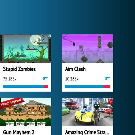
Stupid Zombies
Aim Clash
75 183x
10 263x
Gun Mayhem 2
Amazing Crime Strange Stickman