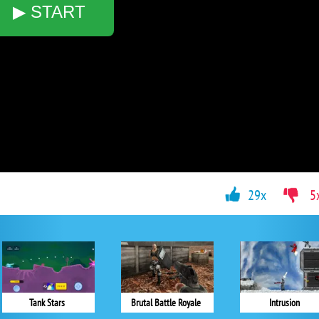
▶ START
29x
5
Tank Stars
Brutal Battle Royale
Intrusion