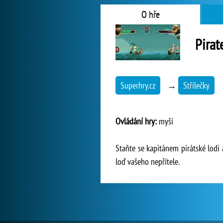
O hře
Pirat
Superhry.cz
→
Střílečky
Ovládání hry:
myší
Staňte se kapitánem pirátské lodi 
loď vašeho nepřítele.