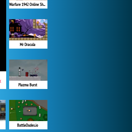
Warfare 1942 Online Shooter
Mr Dracula
x
Plazma Burst
BattleDudes.io