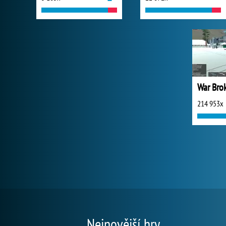
War Bro
214 953x
Nejnovější hry