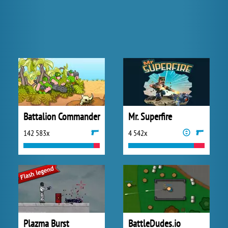
Battalion Commander
Mr. Superfire
142 583x
4 542x
Plazma Burst
BattleDudes.io