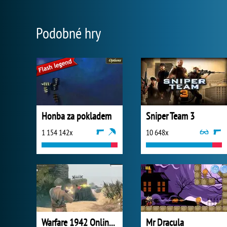
Podobné hry
Honba za pokladem
Sniper Team 3
1 154 142x
10 648x
Warfare 1942 Online Shooter
Mr Dracula