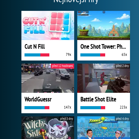
Cut N Fill
One Shot Tower: Physics Destroyer
79x
65x
před 12 hodinami
před 2 dny
WorldGuessr
Battle Shot Elite
147x
223x
před 3 dny
před 4 dny