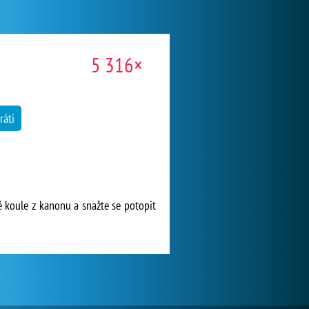
5 316×
ráti
vé koule z kanonu a snažte se potopit