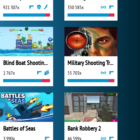
921 307x
350 585x
Blind Boat Shooting Master
Military Shooting Training
2 767x
55 703x
Battles of Seas
Bank Robbery 2
3 990x
46 599x