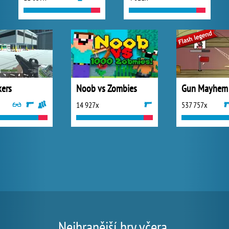
kers
Noob vs Zombies
Gun Mayhem
14 927x
537 757x
Nejhranější hry včera