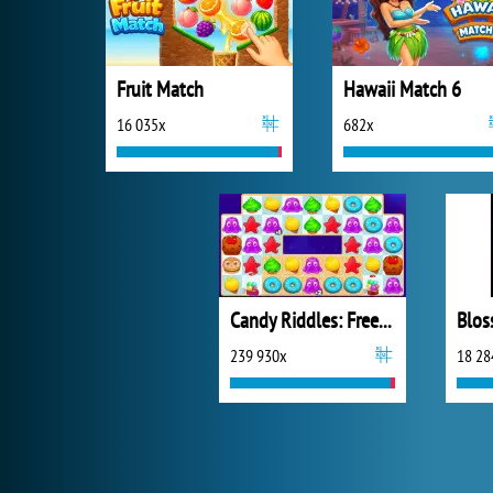
Fruit Match
Hawaii Match 6
16 035x
682x
Candy Riddles: Free Match 3
239 930x
18 28