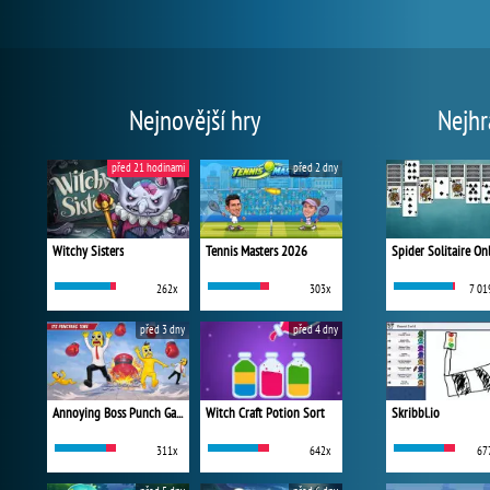
Nejnovější hry
Nejhr
před 21 hodinami
před 2 dny
Witchy Sisters
Tennis Masters 2026
Spider Solitaire On
262x
303x
7 01
před 3 dny
před 4 dny
Annoying Boss Punch Game
Witch Craft Potion Sort
Skribbl.io
311x
642x
67