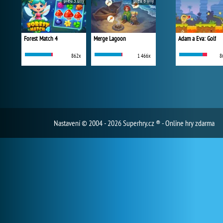
před 5 dny
před 6 dny
Forest Match 4
Merge Lagoon
Adam a Eva: Golf
862x
1 466x
8
Nastavení
© 2004 - 2026 Superhry.cz ® - Online hry zdarma