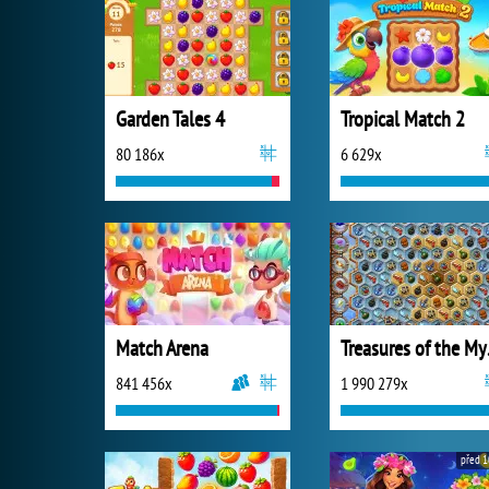
Garden Tales 4
Tropical Match 2
80 186x
6 629x
Match Arena
Trea
841 456x
1 990 279x
před 1