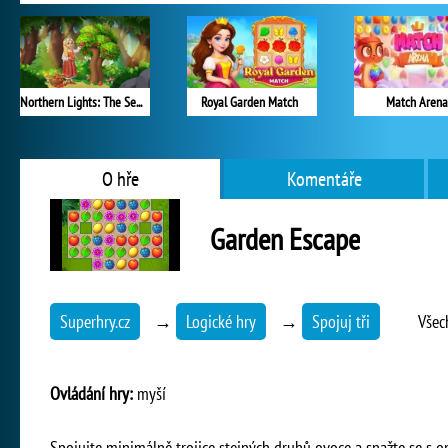
Northern Lights: The Secret of the Forest
Royal Garden Match
Match Arena
O hře
Komentáře
Garden Escape
Superhry.cz
→
Logické hry
→
Spojuj tři
Všec
Ovládání hry:
myší
Spojujte minimálně trojice stejných druhů ovoce a snažte se 