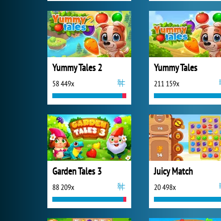
Yummy Tales 2
Yummy Tales
58 449x
211 159x
Garden Tales 3
Juicy Match
88 209x
20 498x