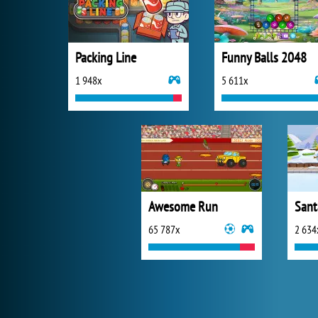
Packing Line
Funny Balls 2048
1 948x
5 611x
Awesome Run
Sant
65 787x
2 634