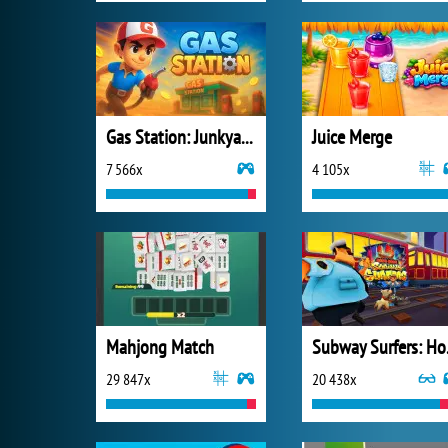
Gas Station: Junkyard Tycoon
Juice Merge
7 566x
4 105x
Mahjong Match
Subw
29 847x
20 438x