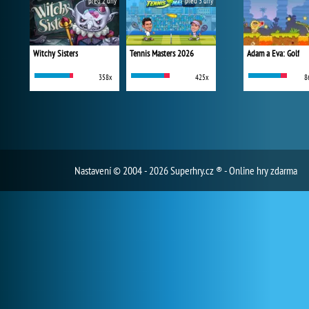
před 2 dny
před 3 dny
Witchy Sisters
Tennis Masters 2026
Adam a Eva: Golf
358x
425x
8
Nastavení
© 2004 - 2026 Superhry.cz ® - Online hry zdarma