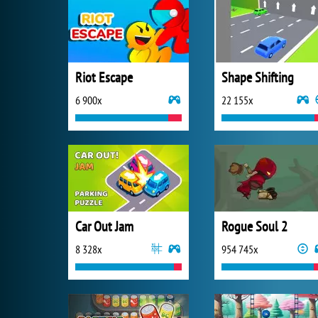
Riot Escape
Shape Shifting
6 900x
22 155x
Car Out Jam
Rogue Soul 2
8 328x
954 745x