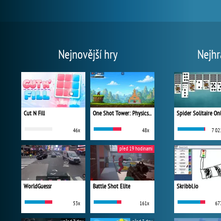
Nejnovější hry
Nejhr
Cut N Fill
One Shot Tower: Physics Destroyer
Spider Solitaire On
46x
48x
7 02
před 19 hodinami
WorldGuessr
Battle Shot Elite
Skribbl.io
53x
161x
67