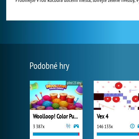
Podobné hry
před 23 dny
Woolloop! Color Puzzle
Vex 4
3 387x
146 133x