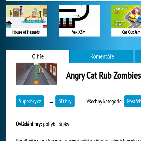
House of Hazards
Vex X3M
Car Out Jam
O hře
Komentáře
Angry Cat Rub Zombies 
Superhry.cz
→
3D hry
Všechny kategorie:
Postře
Ovládání hry:
pohyb - šipky
Probíhejte v roli kocoura ulicemi města, sbírejte zelené hvězdy,