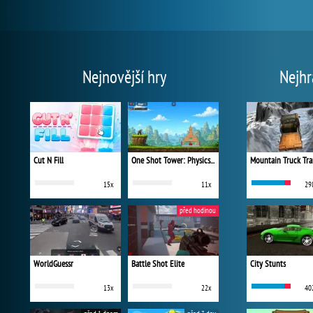
Nejnovější hry
Nejhr
Cut N Fill
One Shot Tower: Physics Destroyer
Mountain Truck Tra
15x
11x
29
před hodinou
WorldGuessr
Battle Shot Elite
City Stunts
13x
22x
40