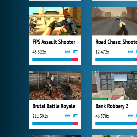
FPS Assault Shooter
45 322x
12 472x
Brutal Battle Royale
Bank Robbery 2
211 391x
46 578x