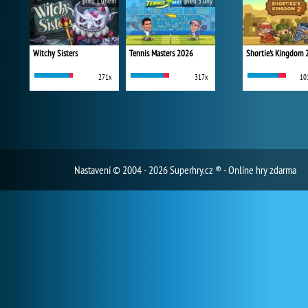
před 1 dnem
před 3 dny
Witchy Sisters
Tennis Masters 2026
Shortie's Kingdom 
271x
317x
10
Nastavení
© 2004 - 2026 Superhry.cz ® - Online hry zdarma