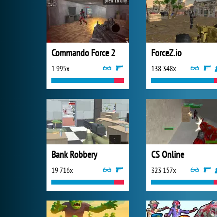
před 18 dny
Commando Force 2
ForceZ.io
1 995x
138 348x
Bank Robbery
CS Online
19 716x
323 157x