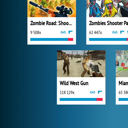
Zombie Road: Shooter with Destruction
9 508x
62 447x
Wild West Gun
118 129x
65 38