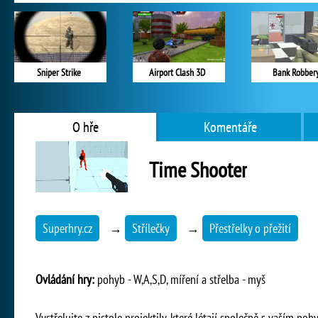
Sniper Strike
Airport Clash 3D
Bank Robber
O hře
Komentáře
Time Shooter
Superhry.cz
→
Střílečky
→
Přestřelky o přežití
Ovládání hry:
pohyb - W,A,S,D, míření a střelba - myš
Vystřelujte z pistole projektily, které létají společně s vaším po