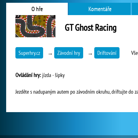
O hře
Komentáře
GT Ghost Racing
Superhry.cz
→
Závodní hry
→
Driftování
Vše
Ovládání hry:
jízda - šipky
Jezděte s nadupaným autem po závodním okruhu, driftujte do zatáč