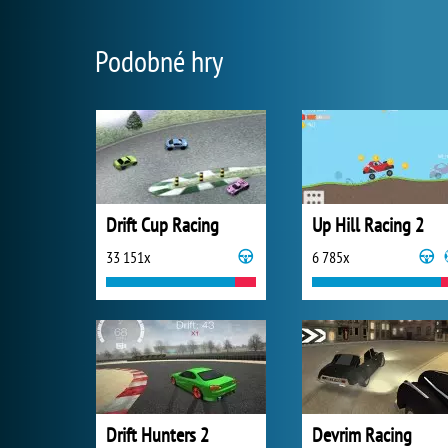
Podobné hry
Drift Cup Racing
Up Hill Racing 2
33 151x
6 785x
Drift Hunters 2
Devrim Racing