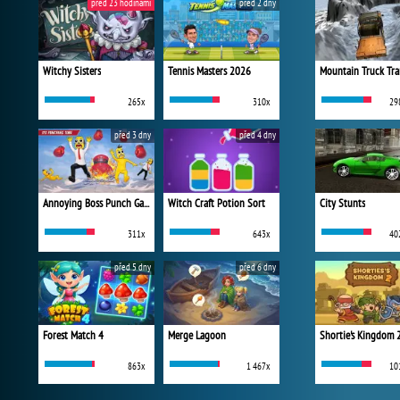
před 23 hodinami
před 2 dny
Witchy Sisters
Tennis Masters 2026
Mountain Truck Tra
265x
310x
29
před 3 dny
před 4 dny
Annoying Boss Punch Game
Witch Craft Potion Sort
City Stunts
311x
643x
40
před 5 dny
před 6 dny
Forest Match 4
Merge Lagoon
Shortie's Kingdom 
863x
1 467x
10