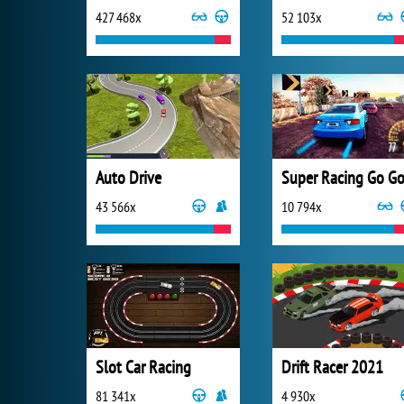
427 468x
52 103x
Auto Drive
43 566x
10 794x
Slot Car Racing
Drift Racer 2021
81 341x
4 930x