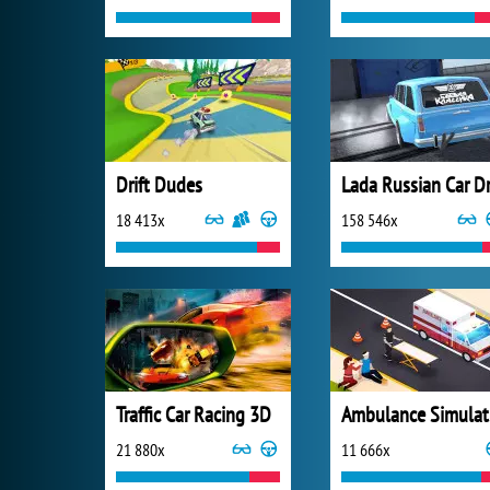
Drift Dudes
18 413x
158 546x
Traffic Car Racing 3D
Am
21 880x
11 666x