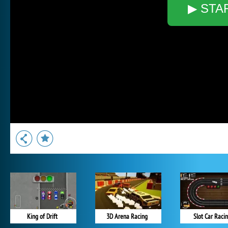
▶ STA
King of Drift
3D Arena Racing
Slot Car Raci