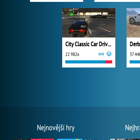
City Classic Car Driving
Derb
22 982x
37 44
Nejnovější hry
Nejhr