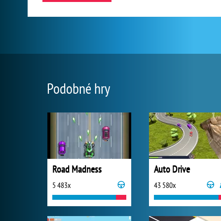
Podobné hry
Road Madness
Auto Drive
5 483x
43 580x