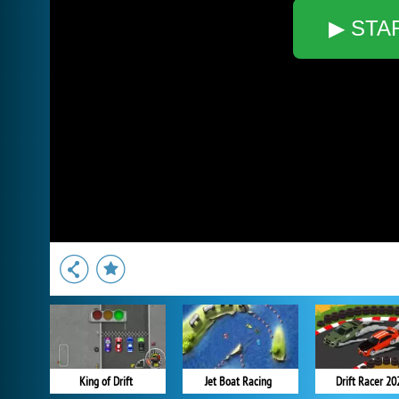
▶ STA
King of Drift
Jet Boat Racing
Drift Racer 20