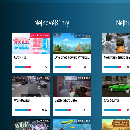
Nejnovější hry
Nejhr
před 4 hodinami
před 1 dnem
Cut N Fill
One Shot Tower: Physics Destroyer
Mountain Truck Tra
127x
239x
29
před 3 dny
před 4 dny
WorldGuessr
Battle Shot Elite
City Stunts
293x
327x
40
před 5 dny
před 6 dny