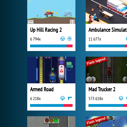
Up Hill Racing 2
Am
6 794x
11 677x
Armed Road
Mad Trucker 2
6 218x
573 618x