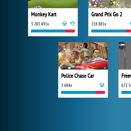
Monkey Kart
Grand Prix Go 2
3 203 491x
218 881x
Police Chase Car
Free
3 684x
672 3