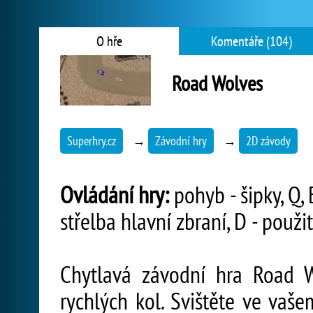
O hře
Komentáře (104)
Road Wolves
Superhry.cz
→
Závodní hry
→
2D závody
Ovládání hry:
pohyb - šipky, Q, E
střelba hlavní zbraní, D - použit
Chytlavá závodní hra Road W
rychlých kol. Svištěte ve va