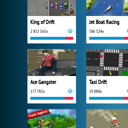
King of Drift
Jet Boat Racing
2 852 565x
586 324x
Ace Gangster
Taxi Drift
177 781x
19 088x