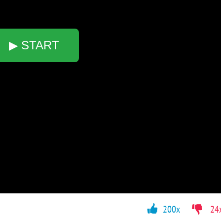
▶ START
200x
24