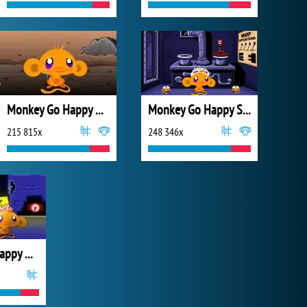
Monkey Go Happy Western 2
Monkey Go Happy Sci-fi
215 815x
248 346x
Monkey Go Happy Mayhem