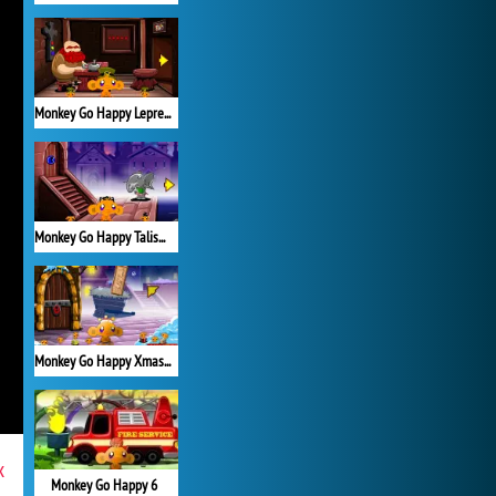
Monkey Go Happy Leprechauns
Monkey Go Happy Talisman
Monkey Go Happy Xmas Time
x
Monkey Go Happy 6