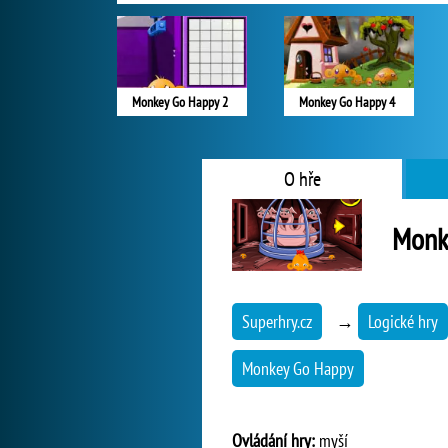
Monkey Go Happy 2
Monkey Go Happy 4
O hře
Monk
Superhry.cz
→
Logické hry
Monkey Go Happy
Ovládání hry:
myší