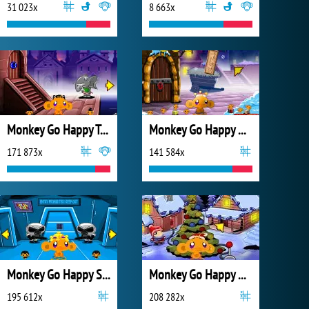
31 023x
8 663x
Monkey Go Happy Talisman
Monkey Go Happy Xmas Time
171 873x
141 584x
Monkey Go Happy Sci-fi 2
Monkey Go Happy Xmas Tree
195 612x
208 282x