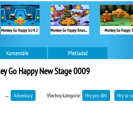
Monkey Go Happy Sci-fi 2
Monkey Go Happy Xmas Tree
Monkey Go Happy 3
Komentáře
Překladač
ey Go Happy New Stage 0009
→
Adventury
Všechny kategorie:
Hry pro děti
Hry se z