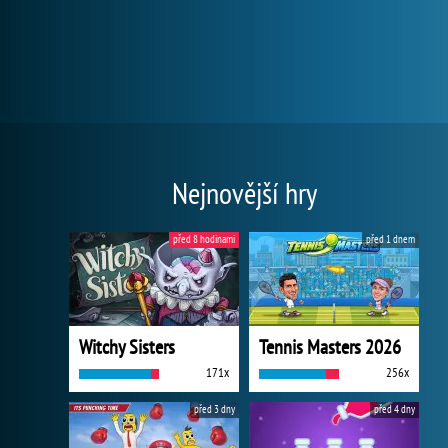
Nejnovější hry
před 8 hodinami
před 1 dnem
Witchy Sisters
Tennis Masters 2026
171x
256x
před 3 dny
před 4 dny