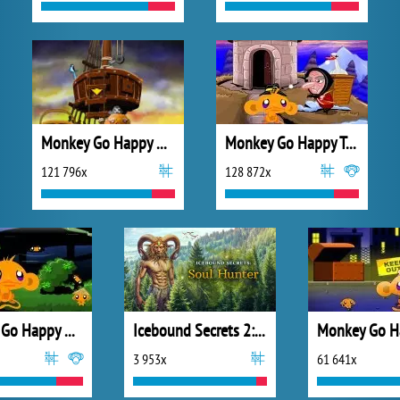
Monkey Go Happy Mini Monkeys 3
Monkey Go Happy Turkeys
121 796x
128 872x
Monkey Go Happy Ninjas
Icebound Secrets 2: Soul Hunter
3 953x
61 641x