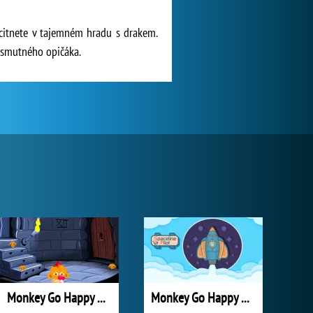
citnete v tajemném hradu s drakem.
e smutného opičáka.
Monkey Go Happy New Stage 0002
Monkey Go Happy New Stage 0005