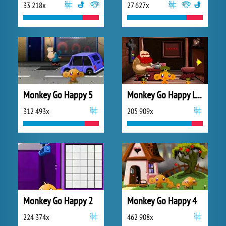
33 218x
27 627x
Monkey Go Happy 5
Monkey Go Happy Leprechauns
312 493x
205 909x
Monkey Go Happy 2
Monkey Go Happy 4
224 374x
462 908x