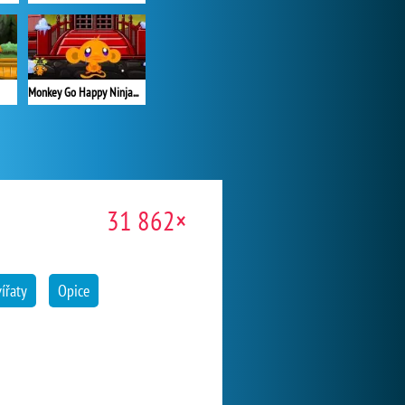
Monkey Go Happy Ninjas 3
31 862×
vířaty
Opice