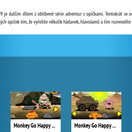
e dalším dílem z oblíbené série adventur s opičkami. Tentokrát se o
ch opiček tím, že vyřešíte několik hádanek, hlavolamů a tím rozveselít
Monkey Go Happy New Stage 0004
Monkey Go Happy New Stage 0008