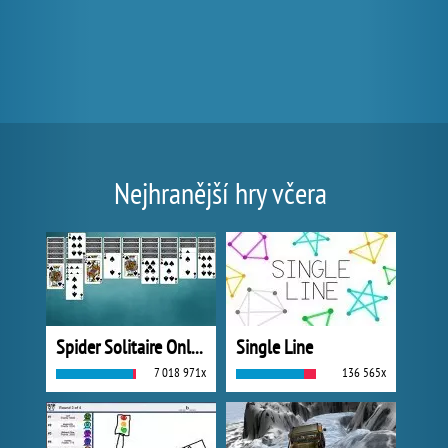
Nejhranější hry včera
Spider Solitaire Online
Single Line
7 018 971x
136 565x