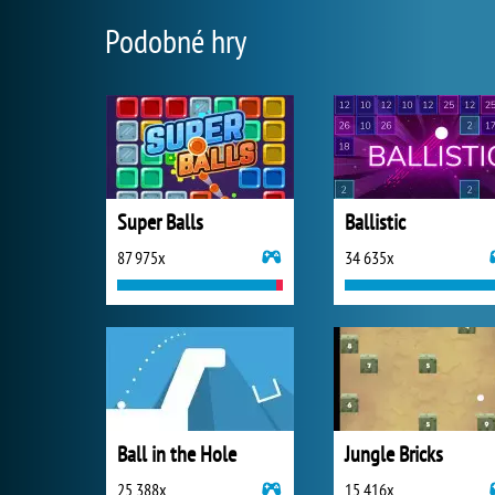
Podobné hry
Super Balls
Ballistic
87 975x
34 635x
Ball in the Hole
Jungle Bricks
25 388x
15 416x