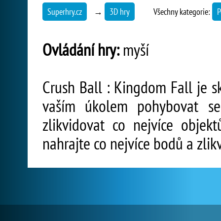
Superhry.cz
→
3D hry
Všechny kategorie:
P
Ovládání hry:
myší
Crush Ball : Kingdom Fall je s
vaším úkolem pohybovat se
zlikvidovat co nejvíce objekt
nahrajte co nejvíce bodů a zlik