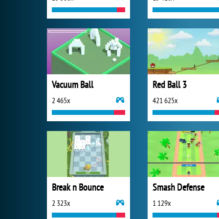
Vacuum Ball
Red Ball 3
2 465x
421 625x
Break n Bounce
Smash Defense
2 323x
1 129x