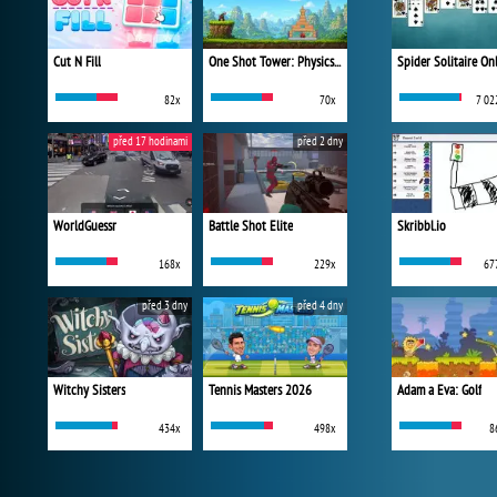
Cut N Fill
One Shot Tower: Physics Destroyer
Spider Solitaire On
82x
70x
7 02
před 17 hodinami
před 2 dny
WorldGuessr
Battle Shot Elite
Skribbl.io
168x
229x
67
před 3 dny
před 4 dny
Witchy Sisters
Tennis Masters 2026
Adam a Eva: Golf
434x
498x
8