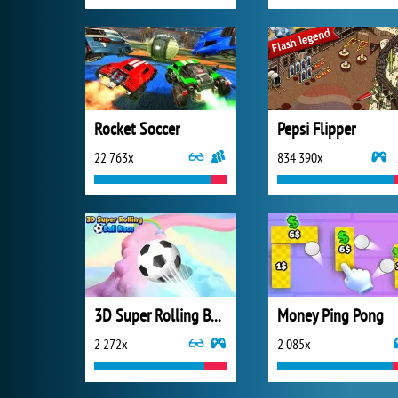
Rocket Soccer
Pepsi Flipper
22 763x
834 390x
3D Super Rolling Ball Race
Money Ping Pong
2 272x
2 085x