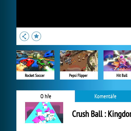
Rocket Soccer
Pepsi Flipper
Hit Ball
O hře
Komentáře
Crush Ball : Kingdo