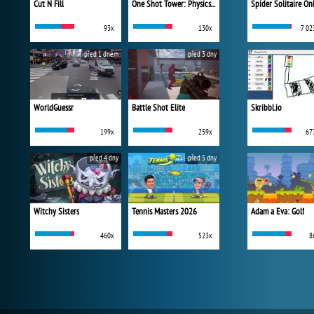
Cut N Fill
One Shot Tower: Physics Destroyer
Spider Solitaire On
93x
130x
7 02
před 1 dnem
před 3 dny
WorldGuessr
Battle Shot Elite
Skribbl.io
199x
259x
67
před 4 dny
před 5 dny
Witchy Sisters
Tennis Masters 2026
Adam a Eva: Golf
460x
523x
8