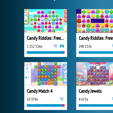
Candy Riddles: Free Match 3 Puzzle
Ca
1 252 516x
240 153x
Candy Match 4
Candy Jewels
19 379x
4 671x