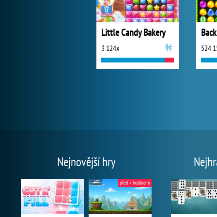
Little Candy Bakery
Back
3 124x
524 1
Nejnovější hry
Nejhr
před 7 hodinami