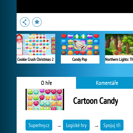
Cookie Crush Christmas 2
Candy Pop
O hře
Komentáře
Cartoon Candy
Superhry.cz
→
Logické hry
→
Spojuj tři