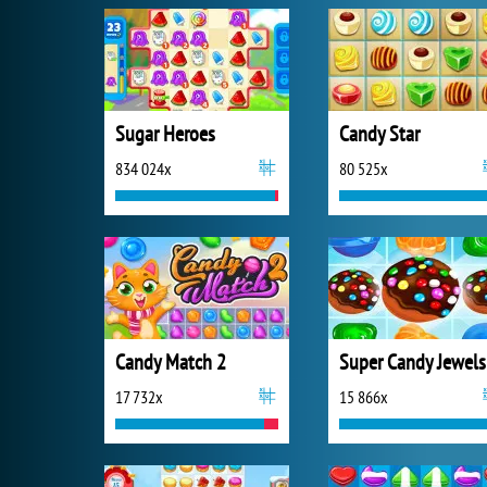
Sugar Heroes
Candy Star
834 024x
80 525x
Candy Match 2
Super Candy Jewels
17 732x
15 866x