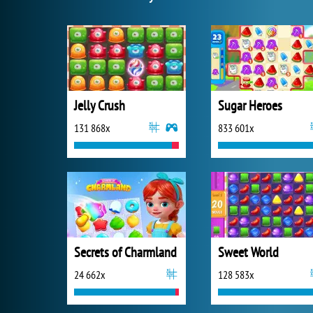
Jelly Crush
Sugar Heroes
131 868x
833 601x
Secrets of Charmland
Sweet World
24 662x
128 583x