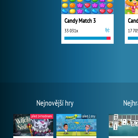
Candy Match 3
Cand
33 031x
17 70
Nejnovější hry
Nejhr
před 14 hodinami
před 2 dny