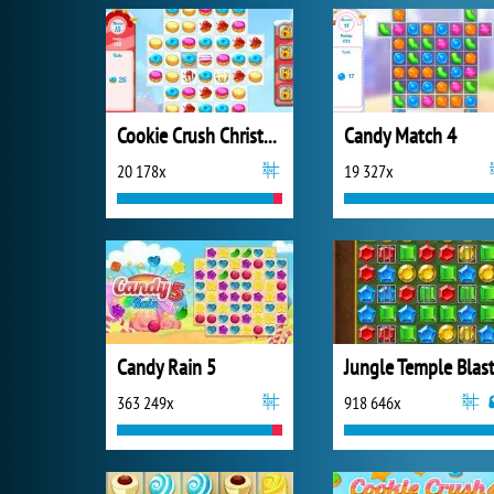
Cookie Crush Christmas 2
Candy Match 4
20 178x
19 327x
Candy Rain 5
Jungle Temple Blas
363 249x
918 646x