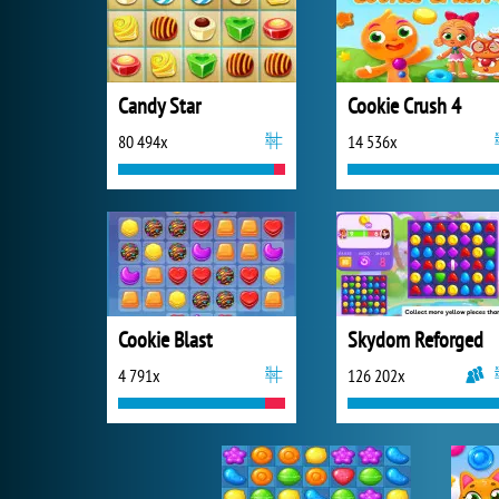
Candy Star
Cookie Crush 4
80 494x
14 536x
Cookie Blast
Skydom Reforged
4 791x
126 202x