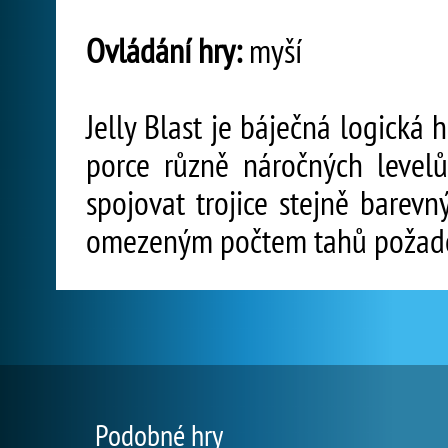
Ovládání hry:
myší
Jelly Blast je báječná logická 
porce různě náročných leve
spojovat trojice stejně barev
omezeným počtem tahů požadov
Podobné hry