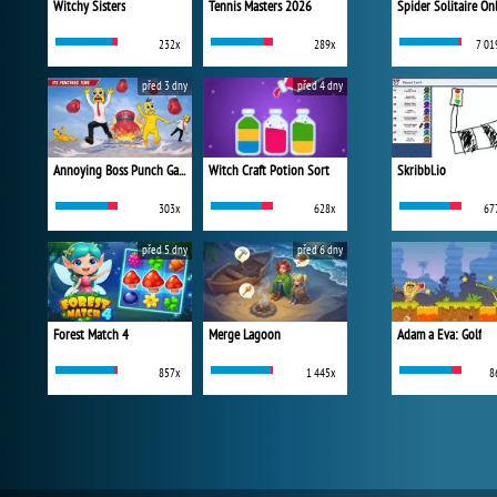
Witchy Sisters
Tennis Masters 2026
Spider Solitaire On
232x
289x
7 01
před 3 dny
před 4 dny
Annoying Boss Punch Game
Witch Craft Potion Sort
Skribbl.io
303x
628x
67
před 5 dny
před 6 dny
Forest Match 4
Merge Lagoon
Adam a Eva: Golf
857x
1 445x
8