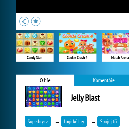
Candy Star
Cookie Crush 4
Match Arena
O hře
Komentáře
Jelly Blast
Superhry.cz
→
Logické hry
→
Spojuj tři