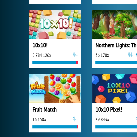
10x10!
Northe
5 784 126x
36 170x
Fruit Match
10x10 Pixel!
16 158x
39 843x