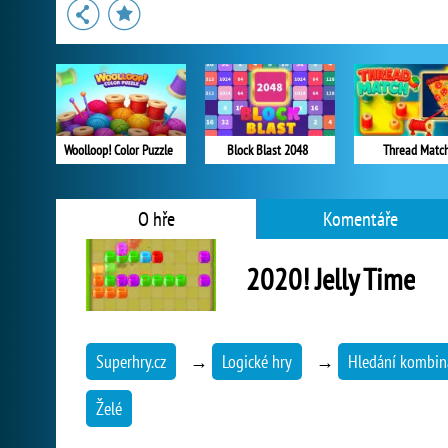
Woolloop! Color Puzzle
Block Blast 2048
Thread Matc
O hře
Komentáře
2020! Jelly Time
Superhry.cz
→
Logické hry
→
Hledání kombin
Želé