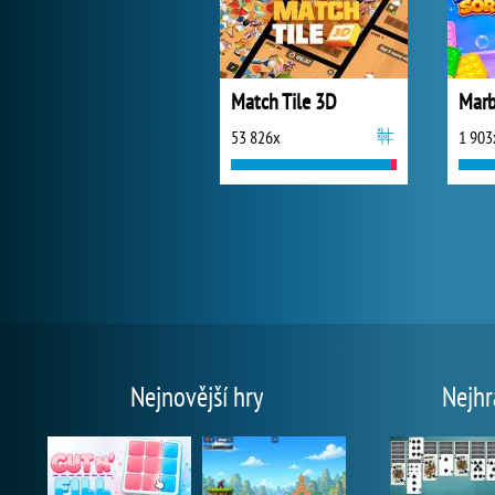
Match Tile 3D
Marb
53 826x
1 903
Nejnovější hry
Nejhr