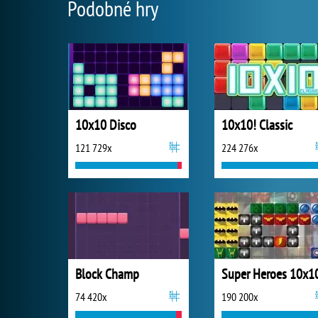
Podobné hry
10x10 Disco
10x10! Classic
121 729x
224 276x
Block Champ
Super Heroes 10x1
74 420x
190 200x