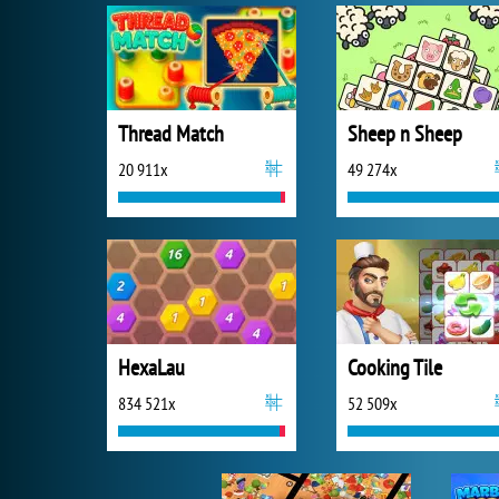
Thread Match
Sheep n Sheep
20 911x
49 274x
HexaLau
Cooking Tile
834 521x
52 509x