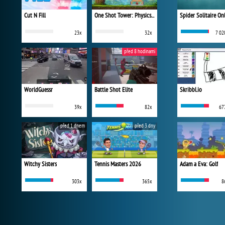
Cut N Fill
One Shot Tower: Physics Destroyer
Spider Solitaire On
23x
32x
7 02
před 8 hodinami
WorldGuessr
Battle Shot Elite
Skribbl.io
39x
82x
67
před 1 dnem
před 3 dny
Witchy Sisters
Tennis Masters 2026
Adam a Eva: Golf
303x
365x
8