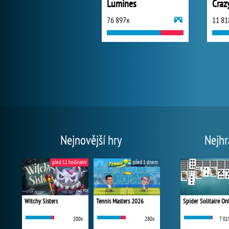
Lumines
Craz
76 897x
11 81
Nejnovější hry
Nejhr
před 11 hodinami
před 1 dnem
Witchy Sisters
Tennis Masters 2026
Spider Solitaire On
200x
280x
7 01