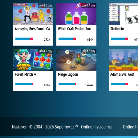
před 3 dny
před 4 dny
Annoying Boss Punch Game
Witch Craft Potion Sort
Skribbl.io
291x
614x
67
před 5 dny
před 6 dny
Forest Match 4
Merge Lagoon
Adam a Eva: Golf
838x
1 424x
8
Nastavení
© 2004 - 2026 Superhry.cz ® - Online hry zdarma
Online h