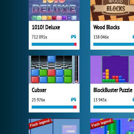
1010! Deluxe
Wood Blocks
712 091x
158 046x
Cubxer
BlockBuster Puzzle
25 976x
13 945x