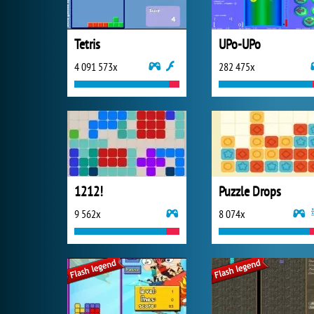
Tetris
UPo-UPo
4 091 573x
282 475x
1212!
Puzzle Drops
9 562x
8 074x