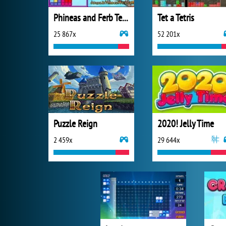
Phineas and Ferb Tetris
Tet a Tetris
25 867x
52 201x
Puzzle Reign
2020! Jelly Time
2 459x
29 644x