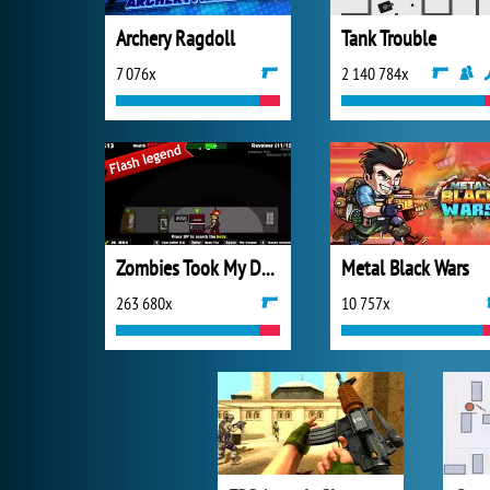
Archery Ragdoll
Tank Trouble
7 076x
2 140 784x
Zombies Took My Daughter
Metal Black Wars
263 680x
10 757x