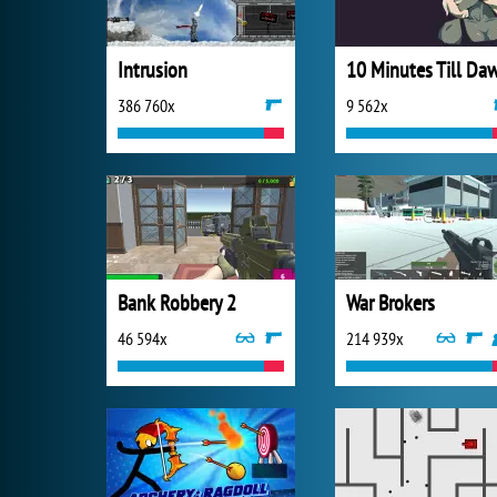
Intrusion
10 Minutes Till Da
386 760x
9 562x
Bank Robbery 2
War Brokers
46 594x
214 939x