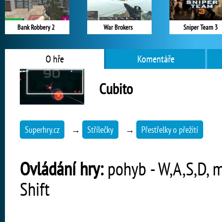
Bank Robbery 2
War Brokers
Sniper Team 3
O hře
Komentáře
Cubito
Superhry.cz
→
Střílečky
→
Přestřelky o přežití
Ovládání hry:
pohyb - W,A,S,D, mí
Shift