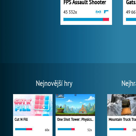
FPS Assault Shooter
Gats
45 332x
49 66
Nejnovější hry
Nejhr
Cut N Fill
One Shot Tower: Physics Destroyer
Mountain Truck Tra
60x
52x
29