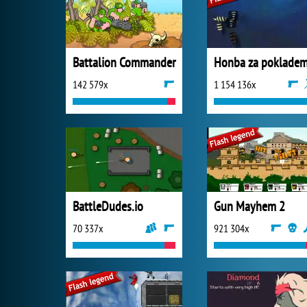
Battalion Commander
Honba za poklade
142 579x
1 154 136x
BattleDudes.io
Gun Mayhem 2
70 337x
921 304x