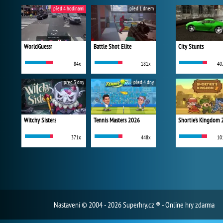
před 4 hodinami
před 1 dnem
WorldGuessr
Battle Shot Elite
City Stunts
84x
181x
40
před 3 dny
před 4 dny
Witchy Sisters
Tennis Masters 2026
Shortie's Kingdom 
371x
448x
10
Nastavení
© 2004 - 2026 Superhry.cz ® - Online hry zdarma