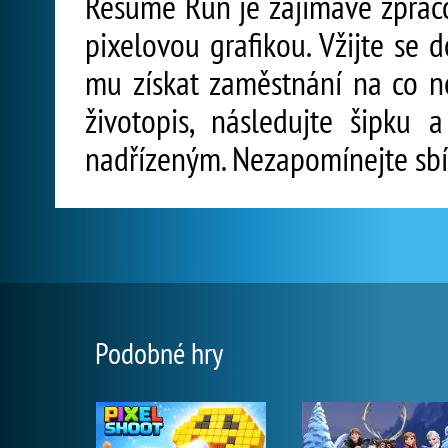
Résumé Run je zajímavě zprac
pixelovou grafikou. Vžijte se 
mu získat zaměstnání na co ne
životopis, následujte šipku 
nadřízeným. Nezapomínejte sbír
Podobné hry