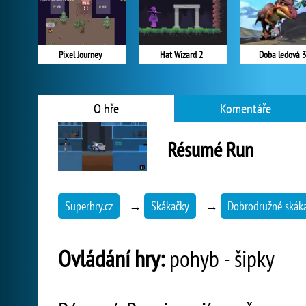
Pixel Journey
Hat Wizard 2
Doba ledová 3
O hře
Komentáře
Résumé Run
Superhry.cz
→
Skákačky
→
Dobrodružné skák
Ovládání hry:
pohyb - šipky