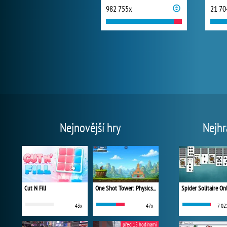
982 755x
21 70
Nejnovější hry
Nejhr
Cut N Fill
One Shot Tower: Physics Destroyer
Spider Solitaire On
43x
47x
7 02
před 15 hodinami