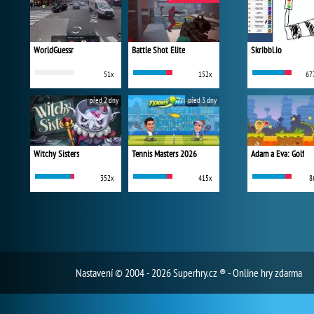
WorldGuessr
Battle Shot Elite
Skribbl.io
51x
152x
67
před 2 dny
před 3 dny
Witchy Sisters
Tennis Masters 2026
Adam a Eva: Golf
352x
415x
8
Nastavení
© 2004 - 2026 Superhry.cz ® - Online hry zdarma