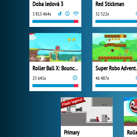
Doba ledová 3
Red Stickman
3 813 464x
32 522x
Roller Ball X: Bounce Ball
Super 
25 641x
46 487x
Primary
Rolle