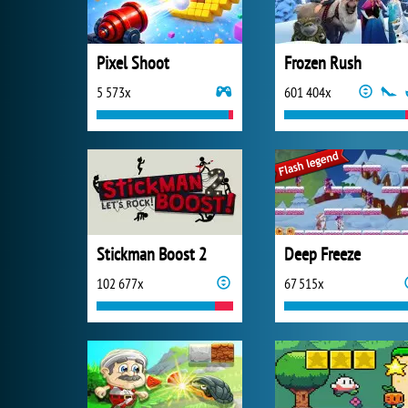
Pixel Shoot
Frozen Rush
5 573x
601 404x
Stickman Boost 2
Deep Freeze
102 677x
67 515x