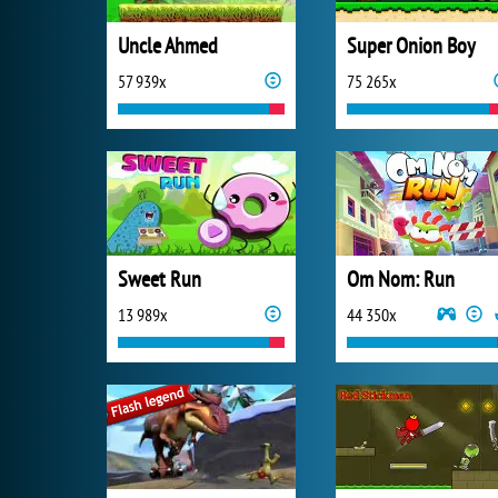
Uncle Ahmed
Super Onion Boy
57 939x
75 265x
Sweet Run
Om Nom: Run
13 989x
44 350x