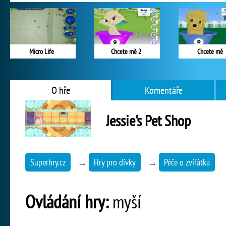
Micro Life
Chcete mě 2
Chcete mě
O hře
Komentáře
Jessie's Pet Shop
Superhry.cz
→
Hry pro dívky
→
Péče o zvířátka
Ovládání hry:
myší