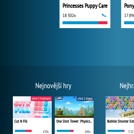
Princesses Puppy Care
Pony
18 302x
17 89
Nejnovější hry
Nejhr
před 5 hodinami
před 1 dnem
Cut N Fill
One Shot Tower: Physics Destroyer
Bubble Shooter Ex
133x
245x
5 52