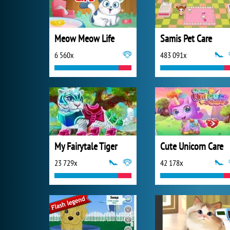
Meow Meow Life
Samis Pet Care
6 560x
483 091x
My Fairytale Tiger
Cute Unicorn Care
23 729x
42 178x