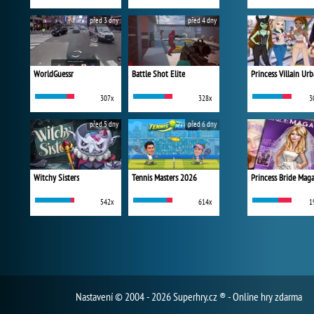
před 3 dny
před 4 dny
WorldGuessr
Battle Shot Elite
307x
328x
3
před 5 dny
před 6 dny
Witchy Sisters
Tennis Masters 2026
Princess Bride Mag
542x
614x
1
Nastavení
© 2004 - 2026 Superhry.cz ® - Online hry zdarma