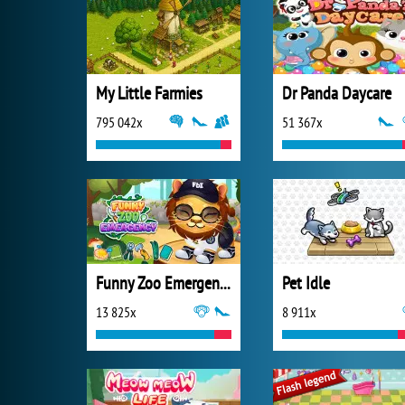
My Little Farmies
Dr Panda Daycare
795 042x
51 367x
Funny Zoo Emergency
Pet Idle
13 825x
8 911x