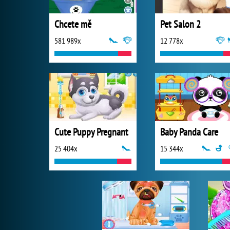
Chcete mě
Pet Salon 2
581 989x
12 778x
Cute Puppy Pregnant
Baby Panda Care
25 404x
15 344x