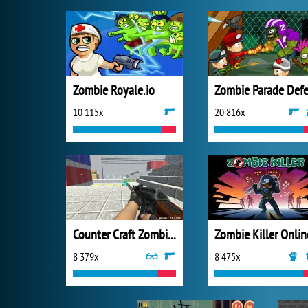
Zombie Royale.io
10 115x
20 816x
Counter Craft Zombies 2
Zombie Killer Onlin
8 379x
8 475x