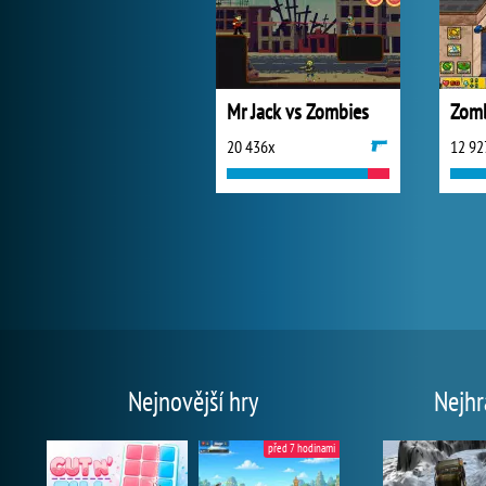
Mr Jack vs Zombies
20 436x
12 92
Nejnovější hry
Nejhr
před 7 hodinami