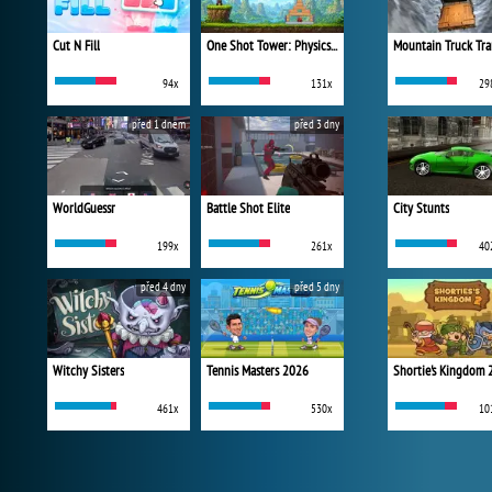
Cut N Fill
One Shot Tower: Physics Destroyer
Mountain Truck Tra
94x
131x
29
před 1 dnem
před 3 dny
WorldGuessr
Battle Shot Elite
City Stunts
199x
261x
40
před 4 dny
před 5 dny
Witchy Sisters
Tennis Masters 2026
Shortie's Kingdom 
461x
530x
10