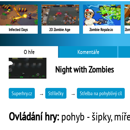
Infected Days
2D Zombie Age
Zombie Royale.io
Zom
O hře
Komentáře
Night with Zombies
Superhry.cz
→
Střílečky
→
Střelba na pohyblivý cíl
Ovládání hry:
pohyb - šipky, míře