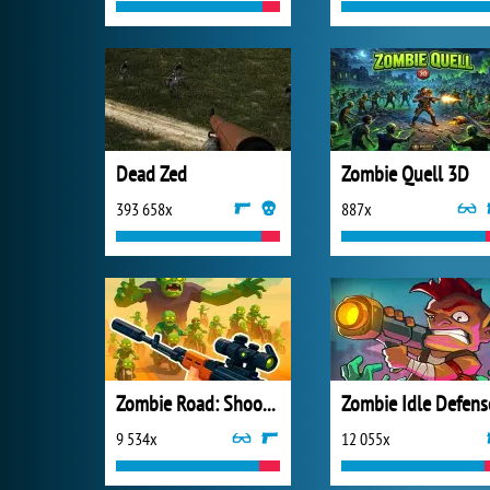
Dead Zed
Zombie Quell 3D
393 658x
887x
Zombie Road: Shooter with Destruction
Zombie Idle Defens
9 534x
12 055x