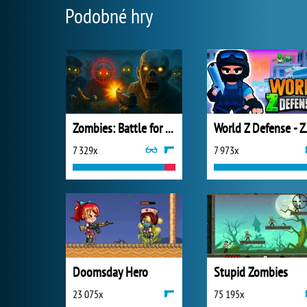
Podobné hry
Zombies: Battle for Survival
World Z 
7 329x
7 973x
Doomsday Hero
Stupid Zombies
23 075x
75 195x