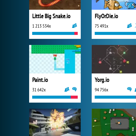
Little Big Snake.io
FlyOrDie.io
1 213 534x
75 491x
Paint.io
Yorg.io
31 642x
94 756x