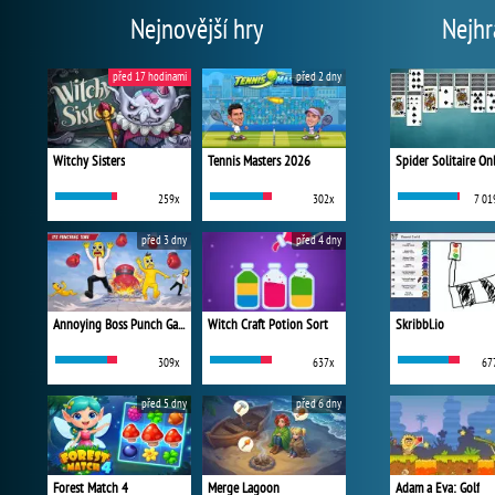
Nejnovější hry
Nejhr
před 17 hodinami
před 2 dny
Witchy Sisters
Tennis Masters 2026
Spider Solitaire On
259x
302x
7 01
před 3 dny
před 4 dny
Annoying Boss Punch Game
Witch Craft Potion Sort
Skribbl.io
309x
637x
67
před 5 dny
před 6 dny
Forest Match 4
Merge Lagoon
Adam a Eva: Golf