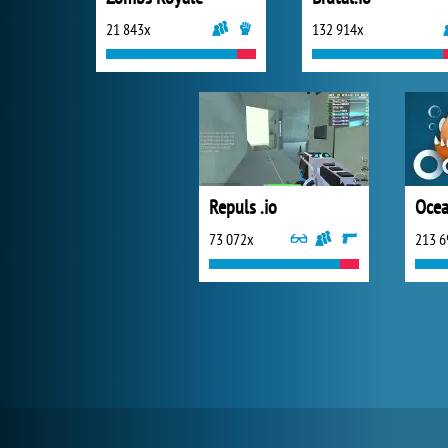
21 843x
132 914x
Repuls .io
Ocea
73 072x
213 6