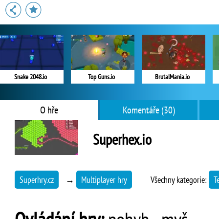
Snake 2048.io
Top Guns.io
BrutalMania.io
O hře
Komentáře (30)
Superhex.io
Superhry.cz
→
Multiplayer hry
Všechny kategorie:
T