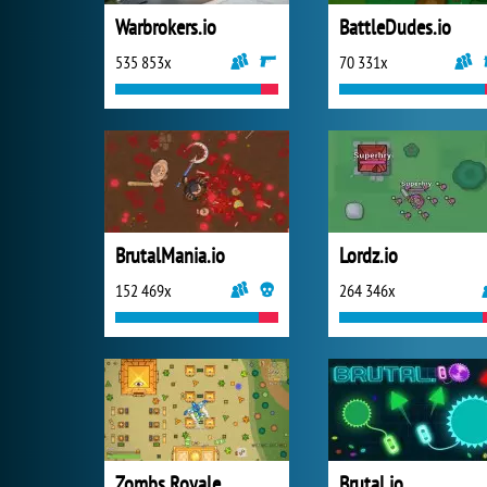
Warbrokers.io
BattleDudes.io
535 853x
70 331x
BrutalMania.io
Lordz.io
152 469x
264 346x
Zombs Royale
Brutal.io