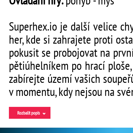
Ovládání hry:
pohyb - myš
Superhex.io je další velice ch
her, kde si zahrajete proti o
pokusit se probojovat na první
pětiúhelníkem po hrací ploše, 
zabírejte území vašich soupeřů.
v momentu, kdy nejsou na své
Rozbalit popis