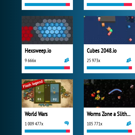
Hexsweep.io
Cubes 2048.io
9 666x
25 973x
World Wars
Worms Zone a Slithery Snake
1 009 477x
105 771x