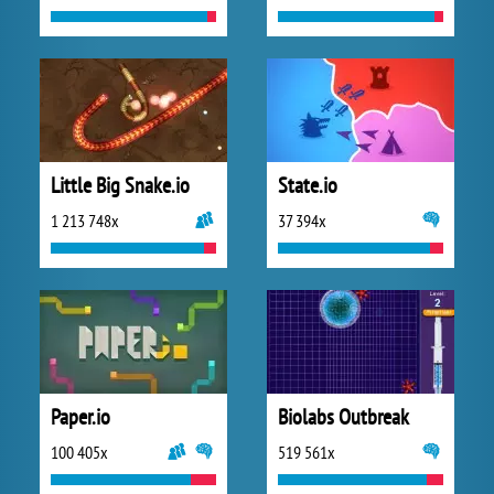
Little Big Snake.io
State.io
1 213 748x
37 394x
Paper.io
Biolabs Outbreak
100 405x
519 561x