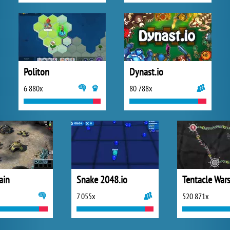
Politon
Dynast.io
6 880x
80 788x
ain
Snake 2048.io
Tentacle War
7 055x
520 871x