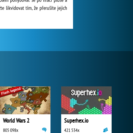
e likvidovat tím, že přerušíte jejich
World Wars 2
Superhex.io
805 098x
421 534x