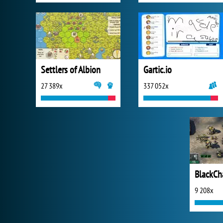
Settlers of Albion
Gartic.io
27 389x
337 052x
BlackCh
9 208x