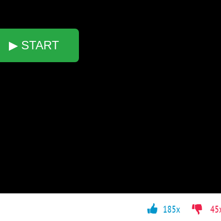
▶ START
185x
45