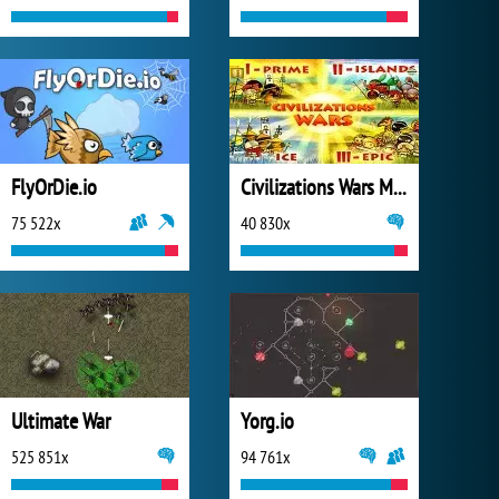
FlyOrDie.io
Civilizations Wars Master Edition
75 522x
40 830x
Ultimate War
Yorg.io
525 851x
94 761x