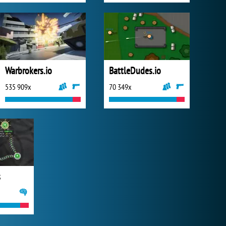
Warbrokers.io
BattleDudes.io
535 909x
70 349x
s