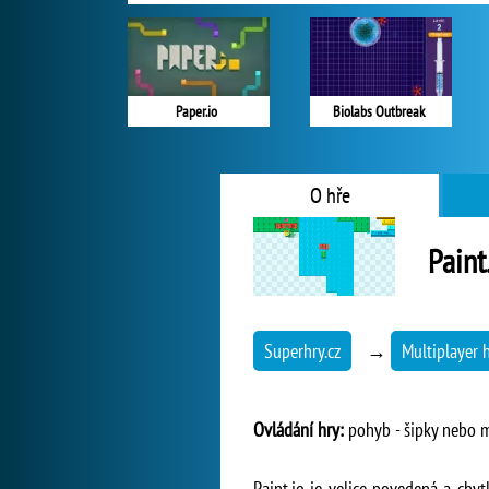
Paper.io
Biolabs Outbreak
O hře
Paint
Superhry.cz
→
Multiplayer 
Ovládání hry:
pohyb - šipky nebo 
Paint.io je velice povedená a chy