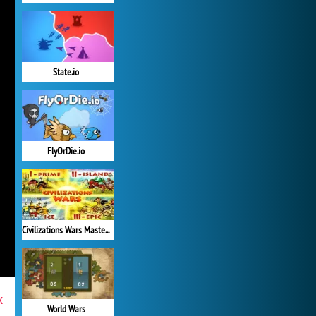
State.io
FlyOrDie.io
Civilizations Wars Master Edition
x
World Wars