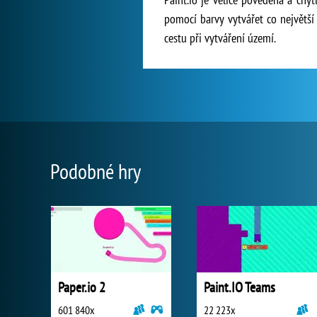
pomocí barvy vytvářet co největší 
cestu při vytváření území.
Podobné hry
Paper.io 2
Paint.IO Teams
601 840x
22 223x