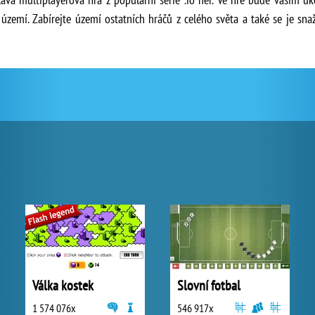
území. Zabírejte území ostatních hráčů z celého světa a také se je snažt
Válka kostek
Slovní fotbal
1 574 076x
546 917x