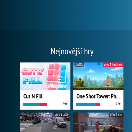
Nejnovější hry
před 3 hodinami
Cut N Fill
One Shot Tower: Physics Destroyer
89x
92x
před 1 dnem
před 3 dny