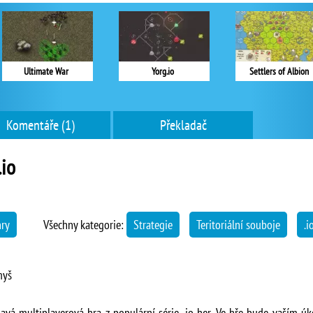
Ultimate War
Yorg.io
Settlers of Albion
Komentáře (1)
Překladač
.io
hry
Všechny kategorie:
Strategie
Teritoriální souboje
.i
myš
tlavá multiplayerová hra z populární série .io her. Ve hře bude vaším 