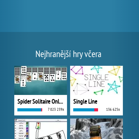
Nejhranější hry včera
Spider Solitaire Online
Single Line
7 023 239x
136 625x