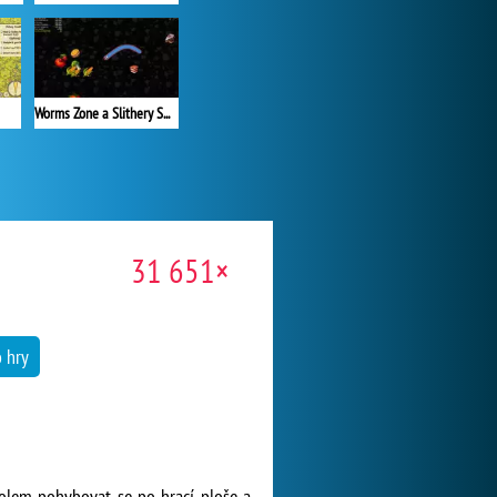
Worms Zone a Slithery Snake
31 651×
o hry
úkolem pohybovat se po hrací ploše a