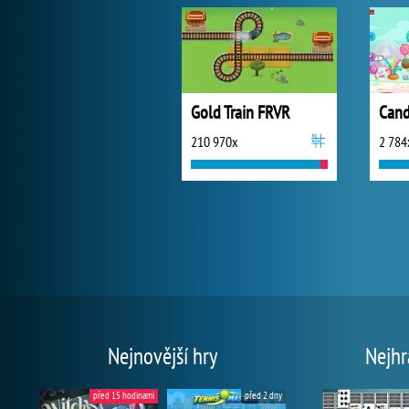
Gold Train FRVR
Cand
210 970x
2 784
Nejnovější hry
Nejhr
před 15 hodinami
před 2 dny