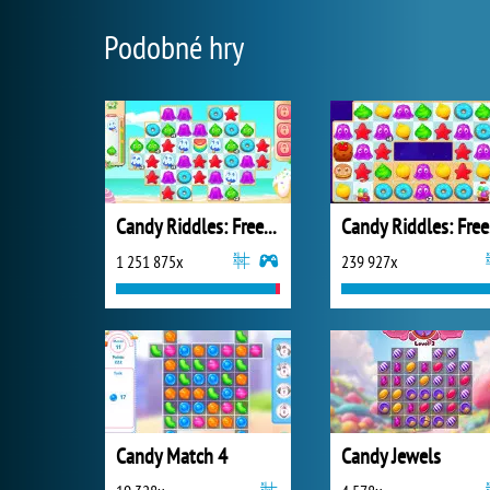
Podobné hry
Candy Riddles: Free Match 3 Puzzle
Ca
1 251 875x
239 927x
Candy Match 4
Candy Jewels