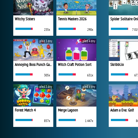
Witchy Sisters
Tennis Masters 2026
Spider Solitaire On
235x
290x
7 01
před 3 dny
před 4 dny
Annoying Boss Punch Game
Witch Craft Potion Sort
Skribbl.io
305x
631x
67
před 5 dny
před 6 dny
Forest Match 4
Merge Lagoon
Adam a Eva: Golf
857x
1 447x
8