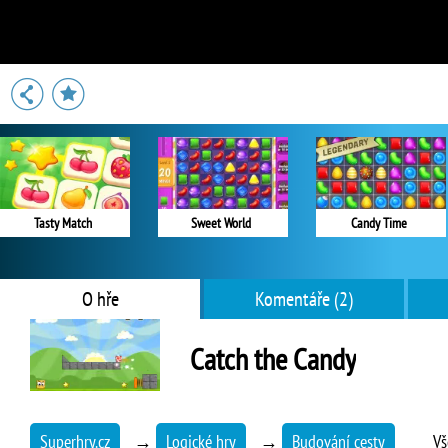
Tasty Match
Sweet World
Candy Time
O hře
Komentáře (2)
Catch the Candy
Superhry.cz
→
Logické hry
→
Budování cesty
Vš