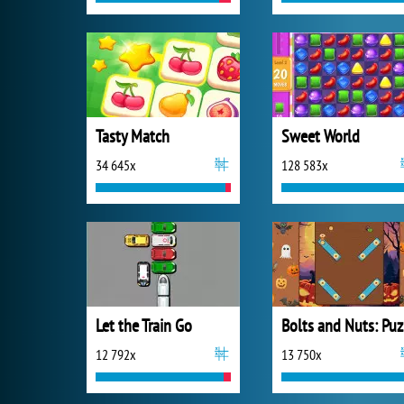
Tasty Match
Sweet World
34 645x
128 583x
Let the Train Go
B
12 792x
13 750x