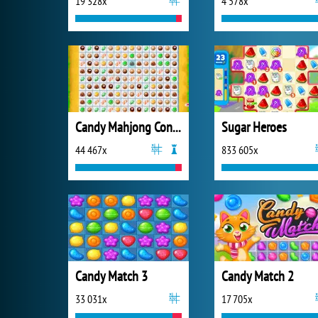
19 328x
4 578x
Candy Mahjong Connect
Sugar Heroes
44 467x
833 605x
Candy Match 3
Candy Match 2
33 031x
17 705x