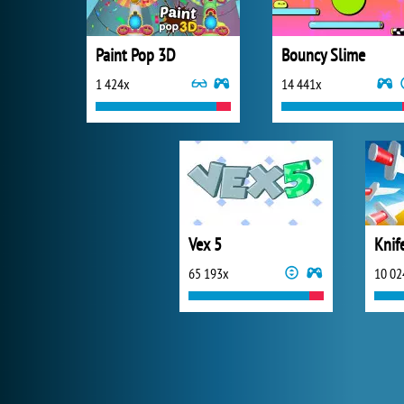
Paint Pop 3D
Bouncy Slime
1 424x
14 441x
Vex 5
Knif
65 193x
10 02