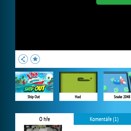
Ship Out
Had
Snake 2048
O hře
Komentáře (1)