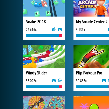
Snake 2048
My Arcade Center 2
26 616x
3 136x
Windy Slider
Flip Parkour Pro
38 022x
30 838x