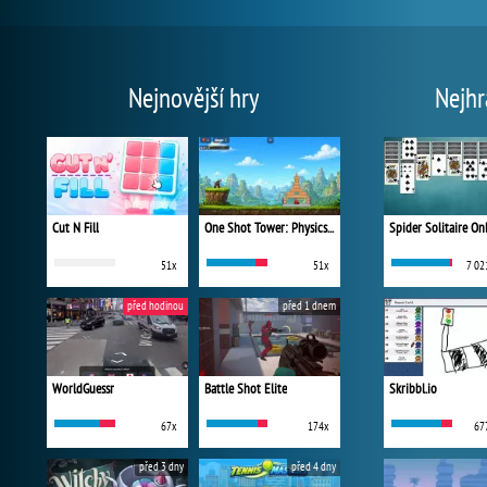
Nejnovější hry
Nejhr
Cut N Fill
One Shot Tower: Physics Destroyer
Spider Solitaire On
51x
51x
7 02
před hodinou
před 1 dnem
WorldGuessr
Battle Shot Elite
Skribbl.io
67x
174x
67
před 3 dny
před 4 dny