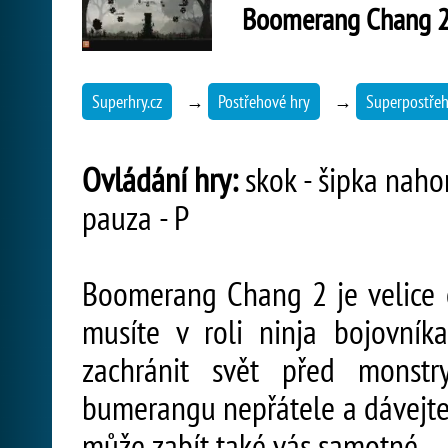
Boomerang Chang 
Superhry.cz
→
Postřehové hry
→
Superpostře
Ovládání hry:
skok - šipka naho
pauza - P
Boomerang Chang 2 je velice c
musíte v roli ninja bojovní
zachránit svět před monstry
bumerangu nepřátele a dávejte 
může zabít také vás samotné.