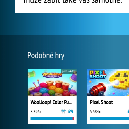
Podobné hry
před 24 dny
Woolloop! Color Puzzle
Pixel Shoot
3 396x
5 584x