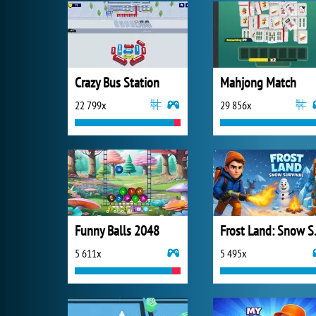
Crazy Bus Station
Mahjong Match
22 799x
29 856x
Funny Balls 2048
Frost 
5 611x
5 495x