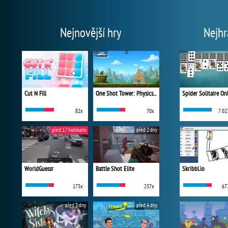
Nejnovější hry
Nejhr
Cut N Fill
One Shot Tower: Physics Destroyer
Spider Solitaire On
82x
70x
7 02
před 17 hodinami
před 2 dny
WorldGuessr
Battle Shot Elite
Skribbl.io
173x
237x
67
před 3 dny
před 4 dny