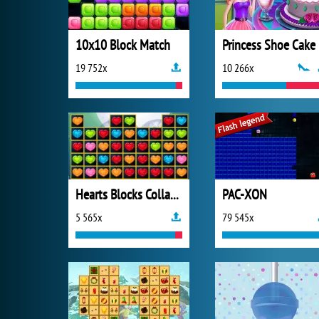
10x10 Block Match
Princess Shoe Cake
19 752x
10 266x
Hearts Blocks Collapse
PAC-XON
5 565x
79 545x