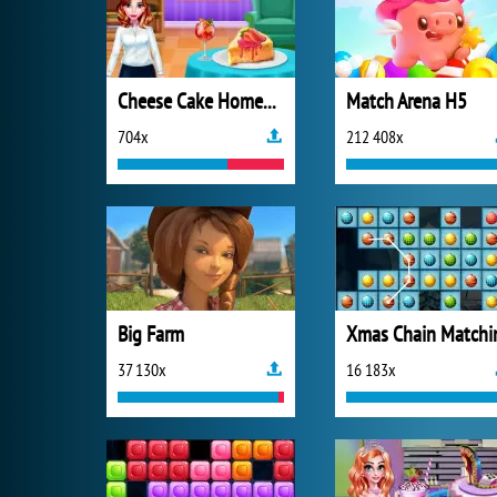
Cheese Cake Homemade Cooking
Match Arena H5
704x
212 408x
Big Farm
Xmas Chain Matchi
37 130x
16 183x