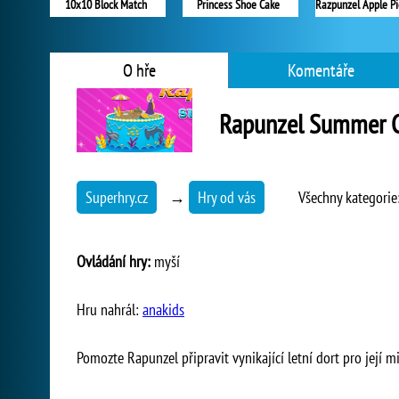
10x10 Block Match
Princess Shoe Cake
O hře
Komentáře
Rapunzel Summer 
Superhry.cz
→
Hry od vás
Všechny kategorie
Ovládání hry:
myší
Hru nahrál:
anakids
Pomozte Rapunzel připravit vynikající letní dort pro její m