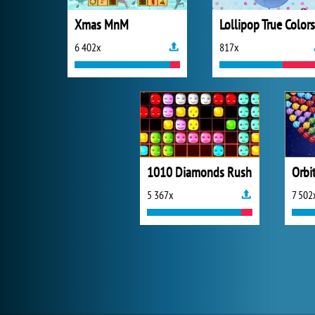
Xmas MnM
Lollipop True Colors
6 402x
817x
1010 Diamonds Rush
Orbi
5 367x
7 502