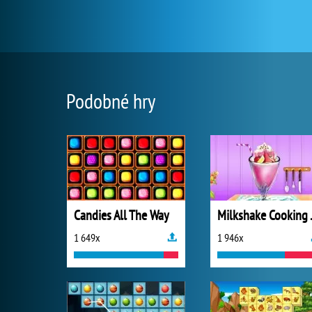
Podobné hry
Candies All The Way
Milkshak
1 649x
1 946x