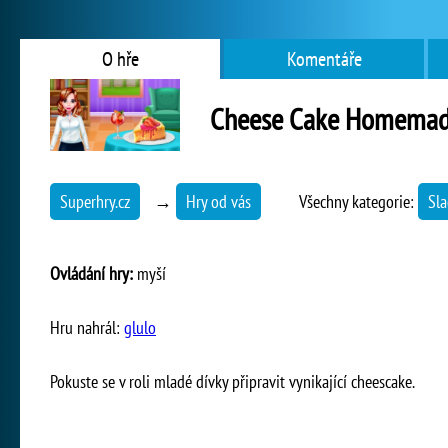
O hře
Komentáře
Cheese Cake Homemad
Superhry.cz
→
Hry od vás
Všechny kategorie:
Sla
Ovládání hry:
myší
Hru nahrál:
glulo
Pokuste se v roli mladé dívky připravit vynikající cheescake.