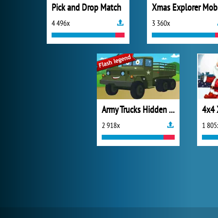
Pick and Drop Match
X
4 496x
3 360x
Army Trucks Hidden Letters
4x4
2 918x
1 805