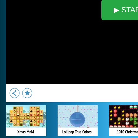
▶ STA
Xmas MnM
Lollipop True Colors
1010 Christm