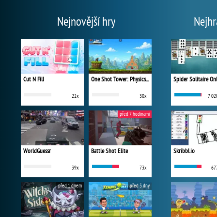
Nejnovější hry
Nejhr
Cut N Fill
One Shot Tower: Physics Destroyer
Spider Solitaire On
22x
30x
7 02
před 7 hodinami
WorldGuessr
Battle Shot Elite
Skribbl.io
39x
73x
67
před 1 dnem
před 3 dny