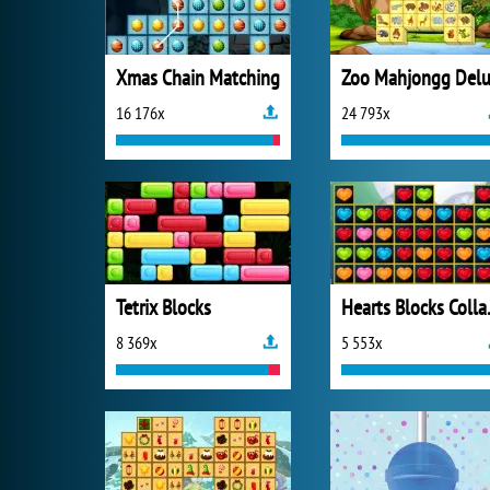
Xmas Chain Matching
16 176x
24 793x
Tetrix Blocks
Heart
8 369x
5 553x