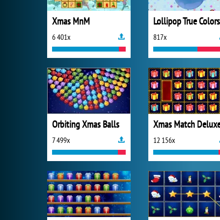
Xmas MnM
Lollipop True Colors
6 401x
817x
Orbiting Xmas Balls
Xmas Match Delux
7 499x
12 156x