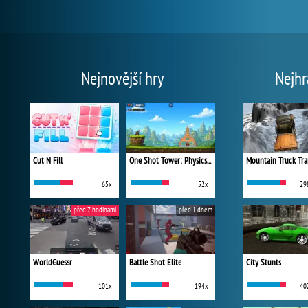
Nejnovější hry
Nejhr
Cut N Fill
One Shot Tower: Physics Destroyer
Mountain Truck Tra
65x
52x
29
před 7 hodinami
před 1 dnem
WorldGuessr
Battle Shot Elite
City Stunts
101x
194x
40