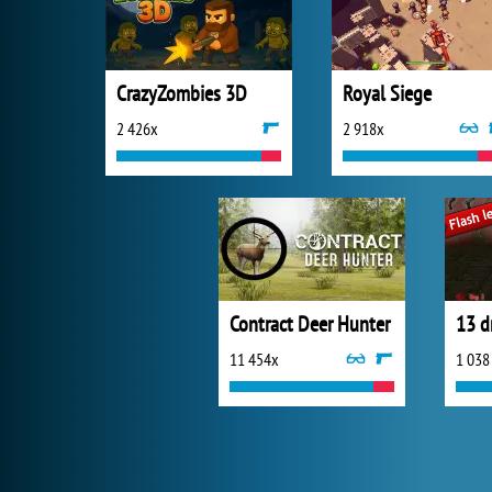
CrazyZombies 3D
Royal Siege
2 426x
2 918x
Contract Deer Hunter
13 d
11 454x
1 038