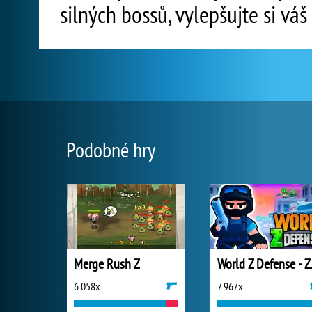
silných bossů, vylepšujte si váš
Podobné hry
Merge Rush Z
World Z 
6 058x
7 967x