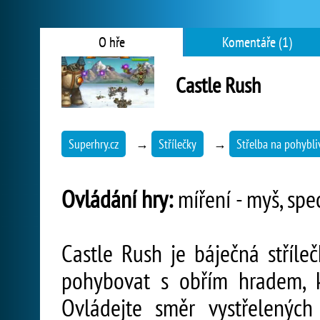
O hře
Komentáře (1)
Castle Rush
Superhry.cz
→
Střílečky
→
Střelba na pohybliv
Ovládání hry:
míření - myš, spec
Castle Rush je báječná stříle
pohybovat s obřím hradem, 
Ovládejte směr vystřelených 