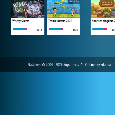
před 3 dny
před 4 dny
Witchy Sisters
Tennis Masters 2026
Shortie's Kingdom 
381x
462x
10
Nastavení
© 2004 - 2026 Superhry.cz ® - Online hry zdarma