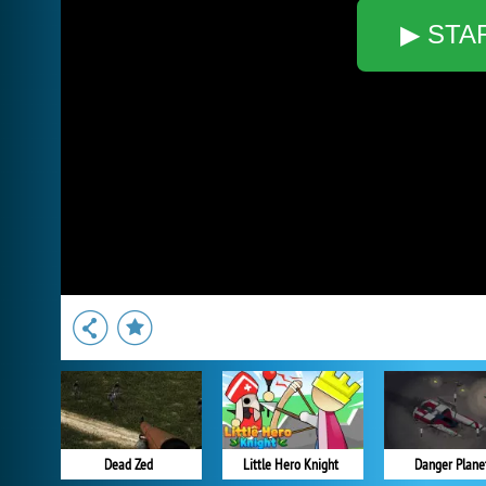
▶ STA
Dead Zed
Little Hero Knight
Danger Plane