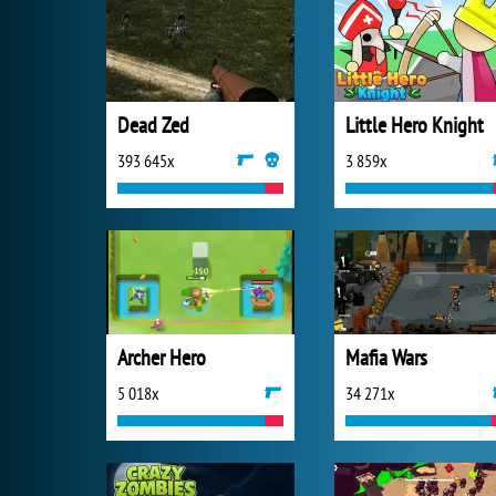
Dead Zed
Little Hero Knight
393 645x
3 859x
Archer Hero
Mafia Wars
5 018x
34 271x