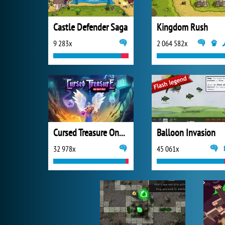
Castle Defender Saga
Kingdom Rush
9 283x
2 064 582x
Cursed Treasure One and Half
Balloon Invasion
32 978x
45 061x