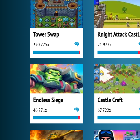
Tower Swap
Knight 
320 775x
21 977x
Endless Siege
Castle Craft
46 271x
67 722x