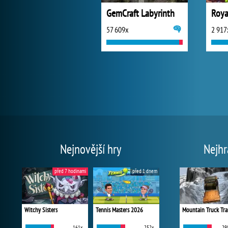
GemCraft Labyrinth
Roya
57 609x
2 917
Nejnovější hry
Nejhr
před 7 hodinami
před 1 dnem
Witchy Sisters
Tennis Masters 2026
Mountain Truck Tra
161x
252x
29