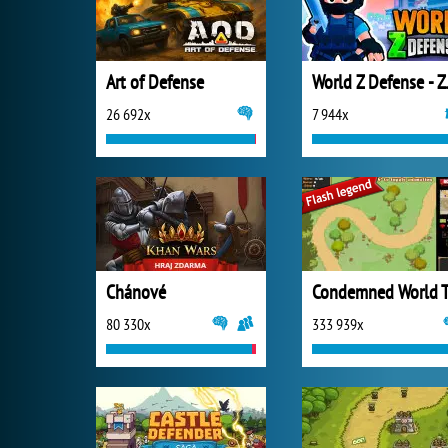
Art of Defense
World Z 
26 692x
7 944x
Chánové
Condemned World 
80 330x
333 939x