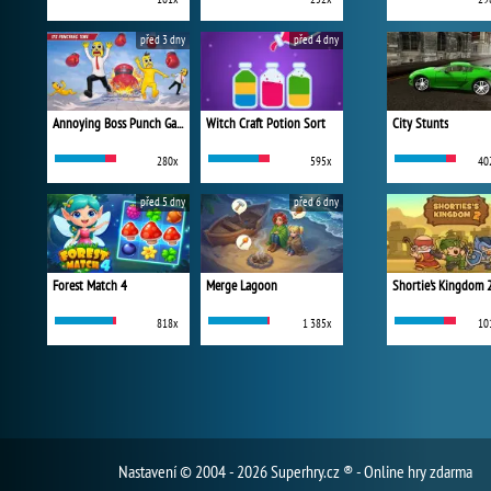
před 3 dny
před 4 dny
Annoying Boss Punch Game
Witch Craft Potion Sort
City Stunts
280x
595x
40
před 5 dny
před 6 dny
Forest Match 4
Merge Lagoon
Shortie's Kingdom 
818x
1 385x
10
Nastavení
© 2004 - 2026 Superhry.cz ® - Online hry zdarma