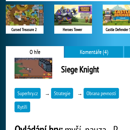
Cursed Treasure 2
Heroes Tower
Castle Defender 
O hře
Komentáře (4)
Siege Knight
Superhry.cz
→
Strategie
→
Obrana pevnosti
Rytíři
Ovládání hry:
myší, pauza - P