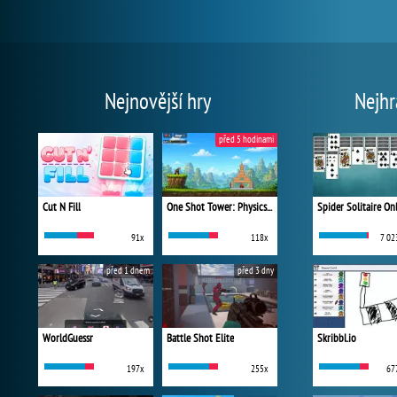
Nejnovější hry
Nejhr
před 5 hodinami
Cut N Fill
One Shot Tower: Physics Destroyer
Spider Solitaire On
91x
118x
7 02
před 1 dnem
před 3 dny
WorldGuessr
Battle Shot Elite
Skribbl.io
197x
255x
67