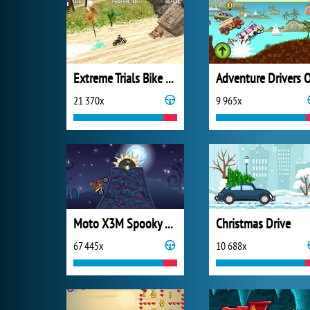
Extreme Trials Bike 2019
21 370x
9 965x
Moto X3M Spooky Land
Christmas Drive
67 445x
10 688x