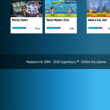
před 4 dny
před 5 dny
Witchy Sisters
Tennis Masters 2026
Adam a Eva: Golf
451x
518x
8
Nastavení
© 2004 - 2026 Superhry.cz ® - Online hry zdarma