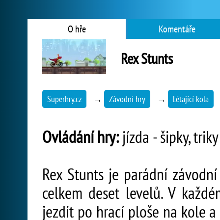
O hře
Komentáře
Rex Stunts
Superhry.cz
→
Závodní hry
→
Létající kola
Ovládání hry:
jízda - šipky, trik
Rex Stunts je parádní závodní 
celkem deset levelů. V každé
jezdit po hrací ploše na kole