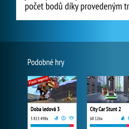
počet bodů díky provedeným t
Podobné hry
Doba ledová 3
City Car Stunt 2
3 813 498x
68 126x