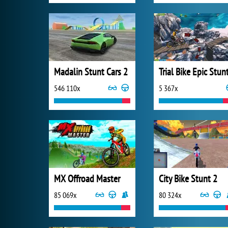
Madalin Stunt Cars 2
Trial Bike Epic Stun
546 110x
5 367x
MX Offroad Master
City Bike Stunt 2
85 069x
80 324x