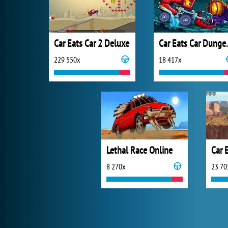
Car Eats Car 2 Deluxe
Car Eats C
229 550x
18 417x
Lethal Race Online
Car E
8 270x
23 70