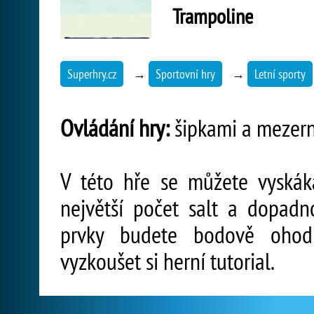
Trampoline
Superhry.cz
→
Sportovní hry
→
Letní sporty
Ovládání hry:
šipkami a mezer
V této hře se můžete vyskáka
největší počet salt a dopadn
prvky budete bodově ohodn
vyzkoušet si herní tutorial.