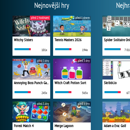
Nejnovější hry
Nejhr
před 2 hodinami
před 1 dnem
Witchy Sisters
Tennis Masters 2026
Spider Solitaire On
101x
194x
7 01
před 3 dny
před 3 dny
Annoying Boss Punch Game
Witch Craft Potion Sort
Skribbl.io
245x
565x
67
před 5 dny
před 6 dny
Forest Match 4
Merge Lagoon
Adam a Eva: Golf