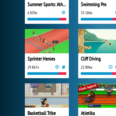
Summer Sports: Athletics Hero
Swimming Pro
6 839x
35 184x
Sprinter Heroes
Cliff Diving
29 867x
22 806x
Basketball Tribe
Atletika