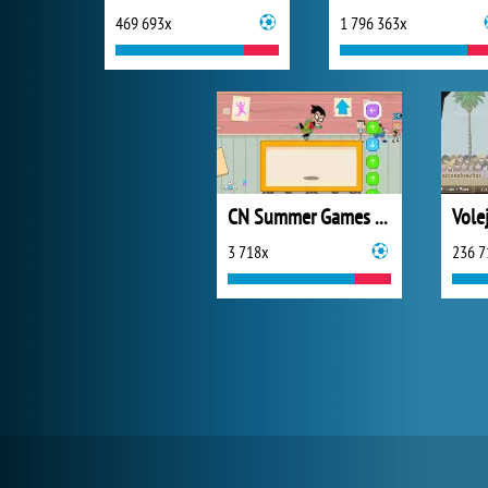
469 693x
1 796 363x
CN Summer Games 2020
Vole
3 718x
236 7