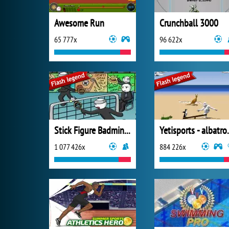
Awesome Run
Crunchball 3000
65 777x
96 622x
Stick Figure Badminton
Yetisports
1 077 426x
884 226x