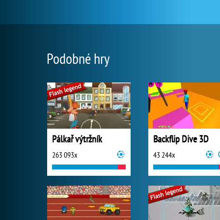
Podobné hry
Pálkař výtržník
Backflip Dive 3D
263 093x
43 244x