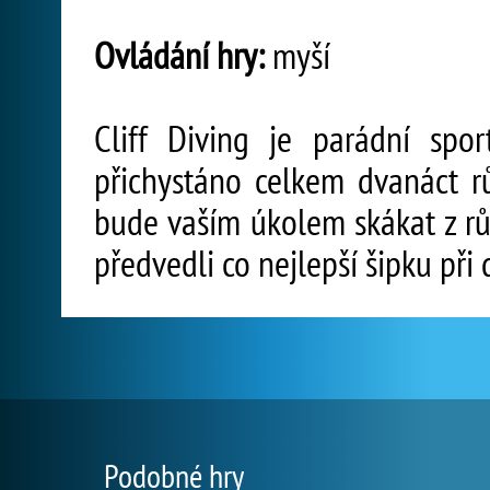
Ovládání hry:
myší
Cliff Diving je parádní spo
přichystáno celkem dvanáct r
bude vaším úkolem skákat z rů
předvedli co nejlepší šipku při
Podobné hry