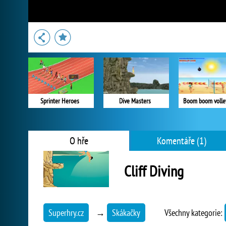
Sprinter Heroes
Dive Masters
Boom boom volle
O hře
Komentáře (1)
Cliff Diving
Superhry.cz
→
Skákačky
Všechny kategorie: