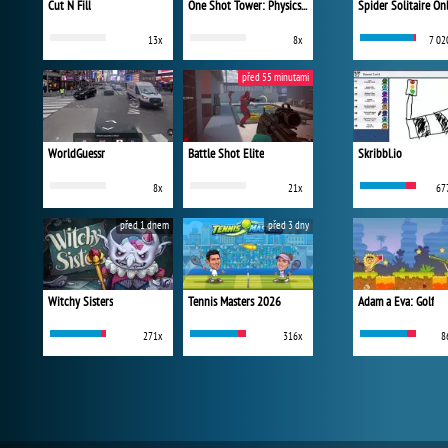
Cut N Fill
One Shot Tower: Physics Destroyer
Spider Solitaire On
13x
8x
7 02
před 55 minutami
WorldGuessr
Battle Shot Elite
Skribbl.io
8x
21x
67
před 1 dnem
před 3 dny
Witchy Sisters
Tennis Masters 2026
Adam a Eva: Golf
271x
316x
8