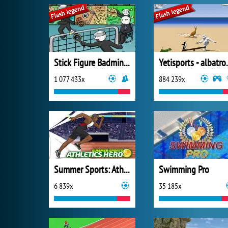
Stick Figure Badminton
Yetisports
1 077 433x
884 239x
Summer Sports: Athletics Hero
Swimming Pro
6 839x
35 185x