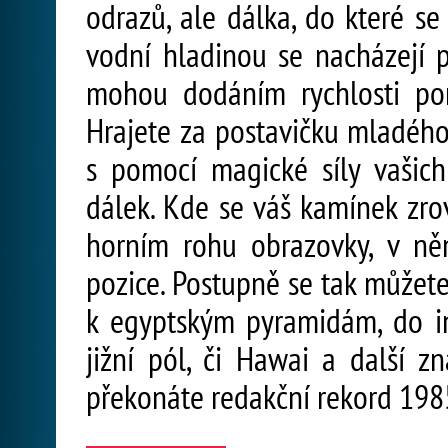
odrazů, ale dálka, do které 
vodní hladinou se nacházejí 
mohou dodáním rychlosti po
Hrajete za postavičku mladého
s pomocí magické síly vašic
dálek. Kde se váš kamínek zr
horním rohu obrazovky, v n
pozice. Postupně se tak můžete
k egyptským pyramidám, do i
jižní pól, či Hawai a další z
překonáte redakční rekord 19