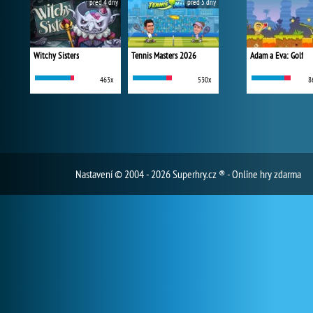
před 4 dny
před 5 dny
Witchy Sisters
Tennis Masters 2026
Adam a Eva: Golf
463x
530x
8
Nastavení
© 2004 - 2026 Superhry.cz ® - Online hry zdarma