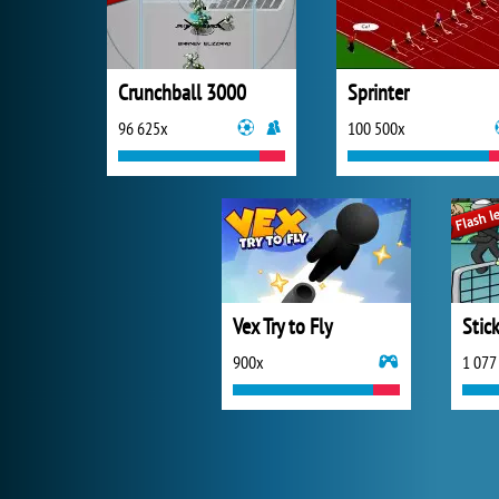
Crunchball 3000
Sprinter
96 625x
100 500x
Vex Try to Fly
900x
1 077