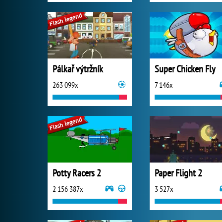
Pálkař výtržník
Super Chicken Fly
263 099x
7 146x
Potty Racers 2
Paper Flight 2
2 156 387x
3 527x