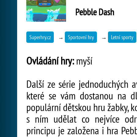
Pebble Dash
Superhry.cz
→
Sportovní hry
→
Letní sporty
Ovládání hry:
myší
Další ze série jednoduchých a
které se vám dostanou na d
populární dětskou hru žabky, k
s ním udělat co nejvíce od
principu je založena i hra Peb