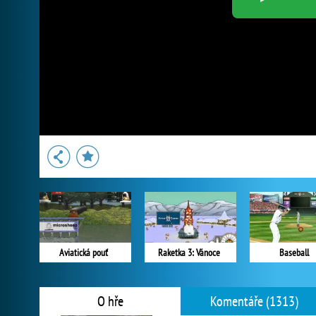
Aviatická pouť
Raketka 3: Vánoce
Baseball
O hře
Komentáře (1313)