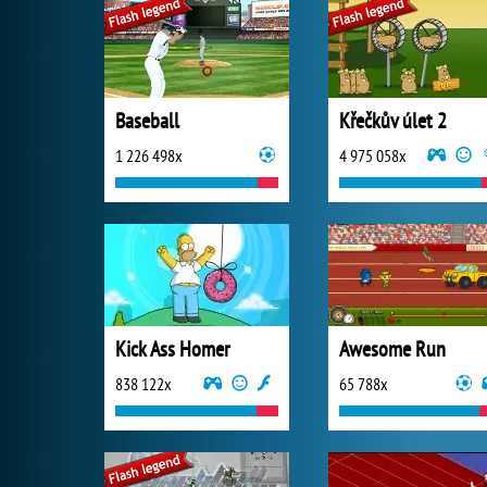
Baseball
Křečkův úlet 2
1 226 498x
4 975 058x
Kick Ass Homer
Awesome Run
838 122x
65 788x