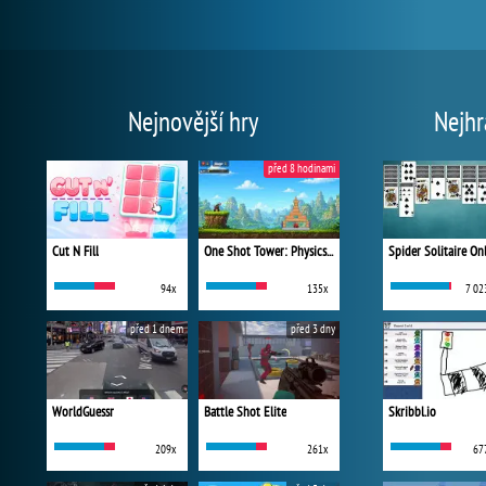
Nejnovější hry
Nejhr
před 8 hodinami
Cut N Fill
One Shot Tower: Physics Destroyer
Spider Solitaire On
94x
135x
7 02
před 1 dnem
před 3 dny
WorldGuessr
Battle Shot Elite
Skribbl.io
209x
261x
67