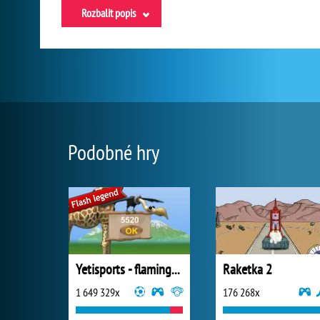
Rozbalit popis
Podobné hry
Yetisports - flamingo drive
Raketka 2
1 649 329x
176 268x