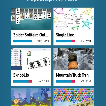
Spider Solitaire Online
Single Line
7 021 349x
136 593x
Skribbl.io
Mountain Truck Transport
677 206x
298 119x