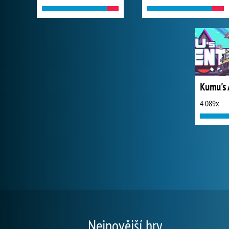
Kumu's 
4 089x
Nejnovější hry