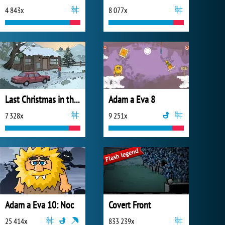
4 843x
8 077x
Last Christmas in the Cabin
Adam a Eva 8
7 328x
9 251x
Adam a Eva 10: Noc
Covert Front
25 414x
833 239x