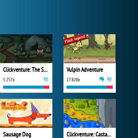
Clickventure: The Secret Beneath
Vulpin Adventure
5 257x
17 828x
Sausage Dog
Clickventure: Castaway