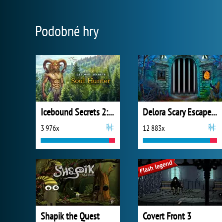
Podobné hry
Icebound Secrets 2: Soul Hunter
Delora Scary Escape: Mysteries Adventure
3 976x
12 883x
Shapik the Quest
Covert Front 3