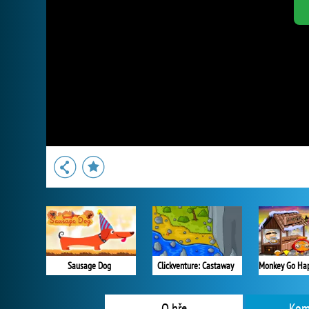
Sausage Dog
Clickventure: Castaway
O hře
Kom