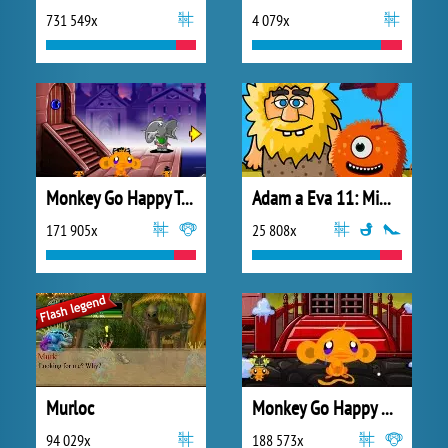
731 549x
4 079x
Monkey Go Happy Talisman
Adam a Eva 11: Mimozemšťané
171 905x
25 808x
Murloc
Monkey Go Happy Ninjas 3
94 029x
188 573x