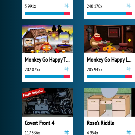
5 991x
240 170x
Monkey Go Happy Thanksgiving
Monkey Go Happy Leprechauns
202 875x
205 945x
Covert Front 4
Rose’s Riddle
117 536x
4 954x