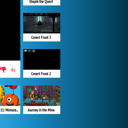
Shapik the Quest
Covert Front 3
4x
Covert Front 2
Journey in the Mine
Adam a Eva 11: Mimozemšťané