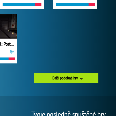
Forgotten Hill: Portrait of an Obsession
Další podobné hry
Tvoje posledně spuštěné hry