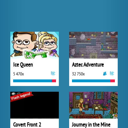
Ice Queen
Aztec Adventure
5 470x
32 750x
Covert Front 2
Journey in the Mine