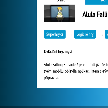
Alula Fall
Superhry.cz
→
Logické hry
→
Ovládání hry:
myší
Alula Falling Episode 3 je v pořadí již tř
svém mobilu objevila aplikaci, která skr
připravila.