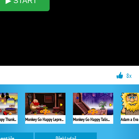
▶ START
8x
Monkey Go Happy Thanksgiving
Monkey Go Happy Leprechauns
Monkey Go Happy Talisman
entáře
Překladač