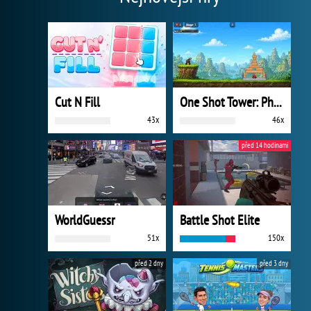
Cut N Fill
One Shot Tower: Physics Destroyer
43x
46x
před 14 hodinami
WorldGuessr
Battle Shot Elite
51x
150x
před 2 dny
před 3 dny