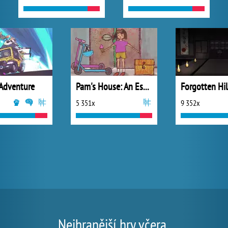
Adventure
Pam's House: An Escape Game
5 351x
9 352x
Nejhranější hry včera