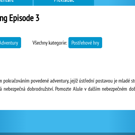
ing Episode 3
Adventury
Všechny kategorie:
Postřehové hry
etím pokračováním povedené adventury, jejíž ústřední postavou je mladé 
ývá nebezpečná dobrodružství. Pomozte Alule v dalším nebezpečném dobr