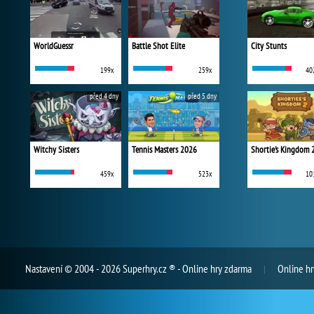
WorldGuessr
Battle Shot Elite
City Stunts
199x
259x
40
před 4 dny
před 5 dny
Witchy Sisters
Tennis Masters 2026
Shortie's Kingdom 
459x
523x
10
Nastavení
© 2004 - 2026 Superhry.cz ® - Online hry zdarma
Online hr