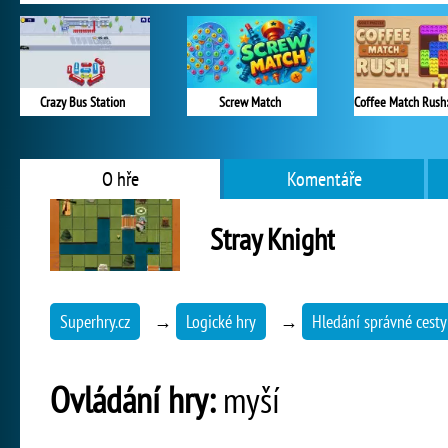
Crazy Bus Station
Screw Match
O hře
Komentáře
Stray Knight
Superhry.cz
→
Logické hry
→
Hledání správné cesty
Ovládání hry:
myší