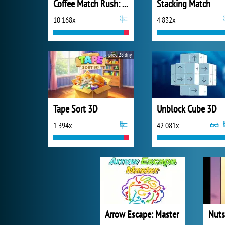
Coffee Match Rush: Sort Puzzle
Stacking Match
10 168x
4 832x
před 28 dny
Tape Sort 3D
Unblock Cube 3D
1 394x
42 081x
Arrow Escape: Master