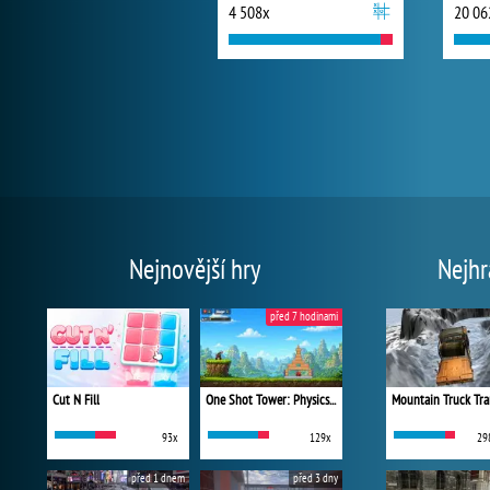
4 508x
20 06
Nejnovější hry
Nejhr
před 7 hodinami
Cut N Fill
One Shot Tower: Physics Destroyer
Mountain Truck Tra
93x
129x
29
před 1 dnem
před 3 dny