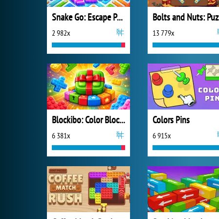
Snake Go: Escape Puzzle
B
2 982x
13 779x
Blockibo: Color Blocks
Colors Pins
6 381x
6 915x