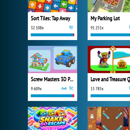
Sort Tiles: Tap Away
My Parking Lot
32 108x
91 251x
Screw Masters 3D Puzzle
9 609x
15 785x