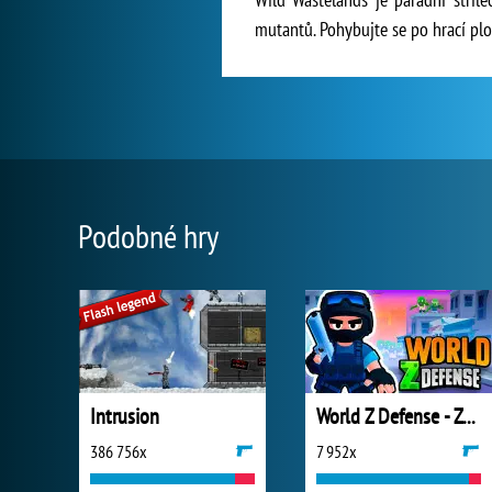
mutantů. Pohybujte se po hrací ploš
Podobné hry
Intrusion
World Z Defense - Zombie Defense
386 756x
7 952x