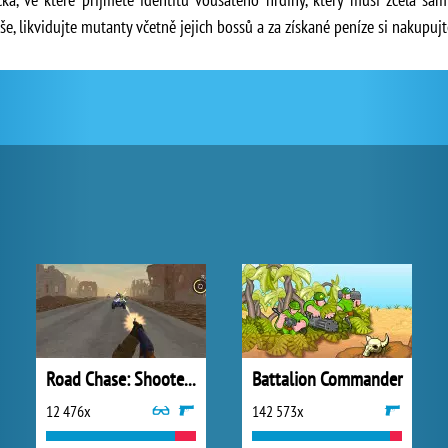
e, likvidujte mutanty včetně jejich bossů a za získané peníze si nakupujt
Road Chase: Shooter Realistic Guns
Battalion Commander
12 476x
142 573x