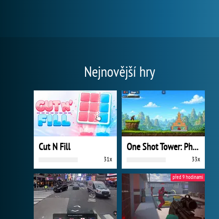
Nejnovější hry
Cut N Fill
One Shot Tower: Physics Destroyer
31x
33x
před 9 hodinami