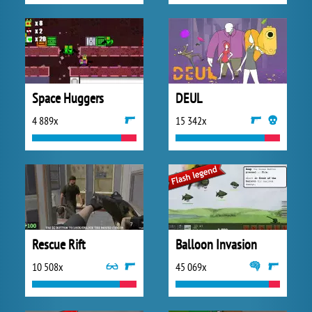
Space Huggers
DEUL
4 889x
15 342x
Rescue Rift
Balloon Invasion
10 508x
45 069x