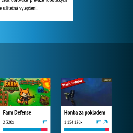
e užitečná vylepšení.
Farm Defense
Honba za pokladem
2 320x
1 154 126x