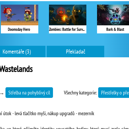
Doomsday Hero
Zombies: Battle for Survival
Bark & Blast
Komentáře (3)
Překladač
 Wastelands
→
Střelba na pohyblivý cíl
Všechny kategorie:
Přestřelky o pře
í útok - levá tlačítko myši, nákup upgradů - mezerník
čka, ve které přijměte identitu vousatého hrdiny, který musí zcela sá