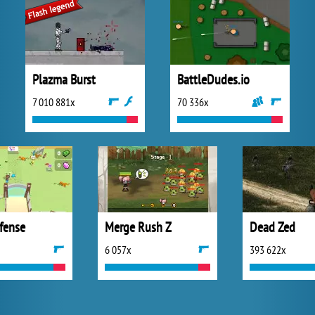
Plazma Burst
BattleDudes.io
7 010 881x
70 336x
fense
Merge Rush Z
Dead Zed
6 057x
393 622x