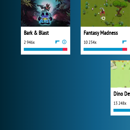
Bark & Blast
Fantasy Madness
2 946x
10 234x
Dino De
13 248x