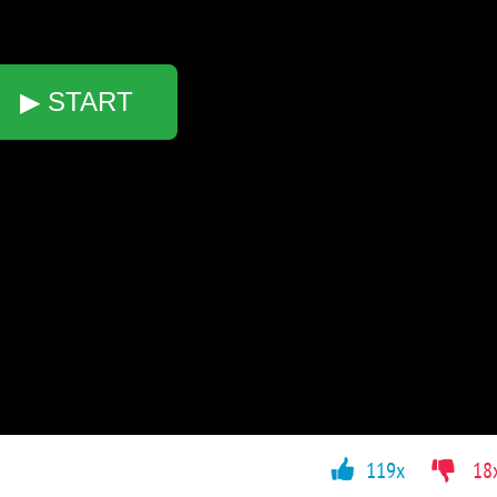
▶ START
119x
18