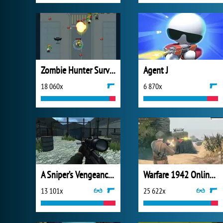
Zombie Hunter Survival
Agent J
18 060x
6 870x
A Sniper’s Vengeance : The Story of Linh
Warfare 1942 Online Shooter
13 101x
25 622x