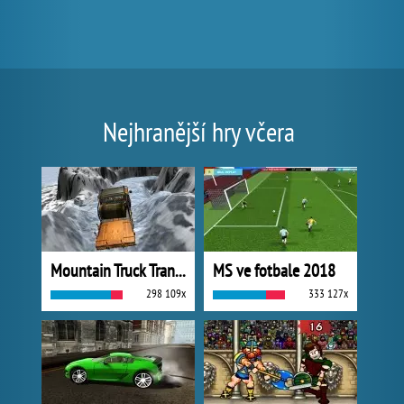
Nejhranější hry včera
Mountain Truck Transport
MS ve fotbale 2018
298 109x
333 127x