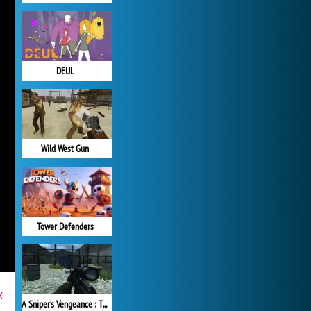
DEUL
Wild West Gun
Tower Defenders
x
A Sniper’s Vengeance : The Story of Linh