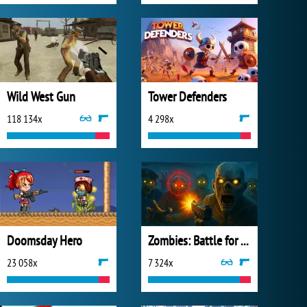
Wild West Gun
Tower Defenders
118 134x
4 298x
Doomsday Hero
Zombies: Battle for Survival
23 058x
7 324x