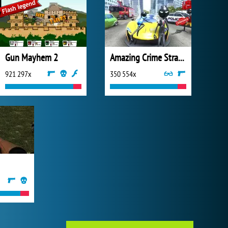
Gun Mayhem 2
Amazing Crime Strange Stickman
921 297x
350 554x