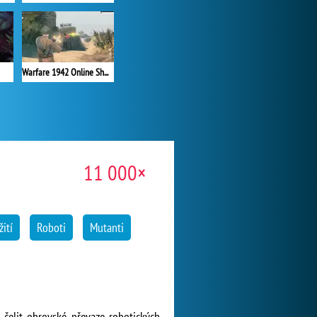
Warfare 1942 Online Shooter
11 000×
žití
Roboti
Mutanti
m čelit obrovské převaze robotických