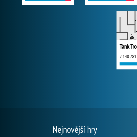
Tank Tr
2 140 781
Nejnovější hry