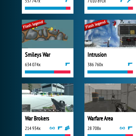
537 747x
7 010 891x
Smileys War
Intrusion
634 074x
386 760x
War Brokers
Warfare Area
214 934x
28 708x