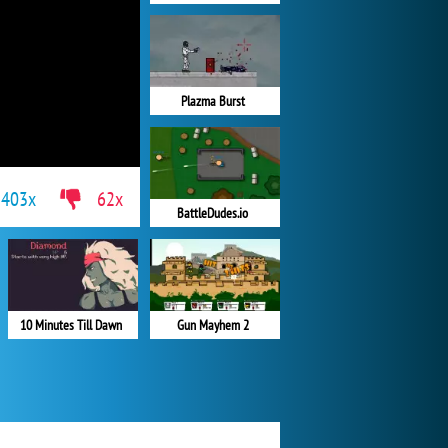
Plazma Burst
403x
62x
BattleDudes.io
Gun Mayhem 2
10 Minutes Till Dawn