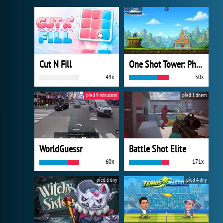
Cut N Fill
One Shot Tower: Physics Destroyer
49x
50x
před 9 minutami
před 1 dnem
WorldGuessr
Battle Shot Elite
60x
171x
před 3 dny
před 4 dny