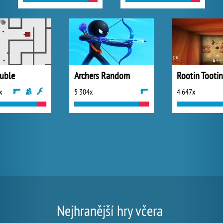
ouble
Archers Random
x
5 304x
4 647x
Nejhranější hry včera