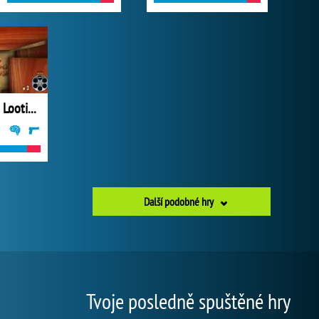
Rootin Tootin Lootin and Shootin
Další podobné hry
Tvoje posledně spuštěné hry