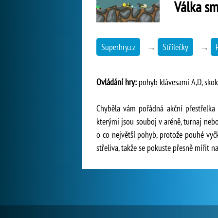
Válka sm
Superhry.cz
→
Střílečky
→
Ovládání hry:
pohyb klávesami A,D, skok 
Chyběla vám pořádná akční přestřelka 
kterými jsou souboj v aréně, turnaj neb
o co největší pohyb, protože pouhé vyčk
střeliva, takže se pokuste přesně mířit n