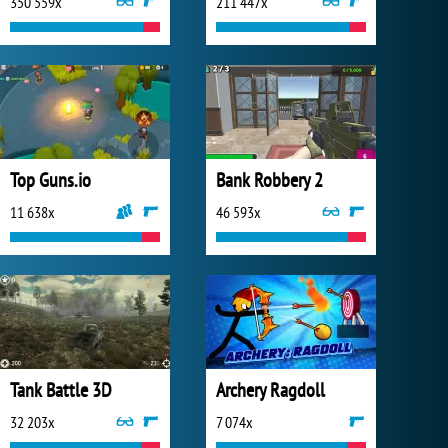
350 559x
211 447x
Top Guns.io
Bank Robbery 2
11 638x
46 593x
Tank Battle 3D
Archery Ragdoll
32 203x
7 074x