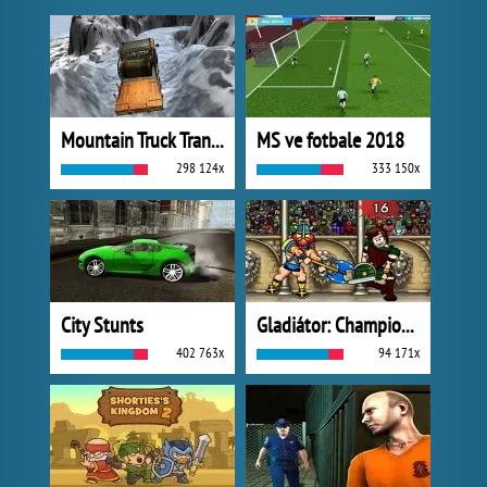
Mountain Truck Transport
MS ve fotbale 2018
298 124x
333 150x
City Stunts
Gladiátor: Champions Sprint
402 763x
94 171x