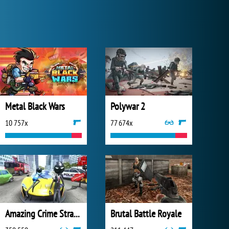
Metal Black Wars
Polywar 2
10 757x
77 674x
Amazing Crime Strange Stickman
Brutal Battle Royale