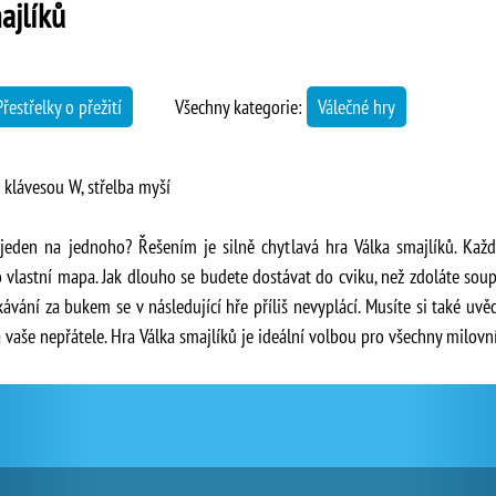
ajlíků
Přestřelky o přežití
Všechny kategorie:
Válečné hry
klávesou W, střelba myší
jeden na jednoho? Řešením je silně chytlavá hra Válka smajlíků. Kaž
o vlastní mapa. Jak dlouho se budete dostávat do cviku, než zdoláte soup
ávání za bukem se v následující hře příliš nevyplácí. Musíte si také uv
a vaše nepřátele. Hra Válka smajlíků je ideální volbou pro všechny milovní