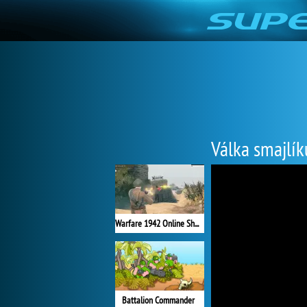
Válka smajlík
Warfare 1942 Online Shooter
Battalion Commander