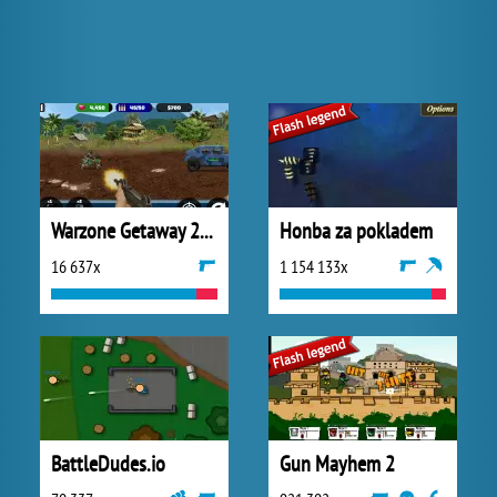
Warzone Getaway 2020
Honba za pokladem
16 637x
1 154 133x
BattleDudes.io
Gun Mayhem 2