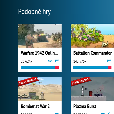
Podobné hry
Warfare 1942 Online Shooter
Battalion Commander
25 624x
142 575x
Bomber at War 2
Plazma Burst