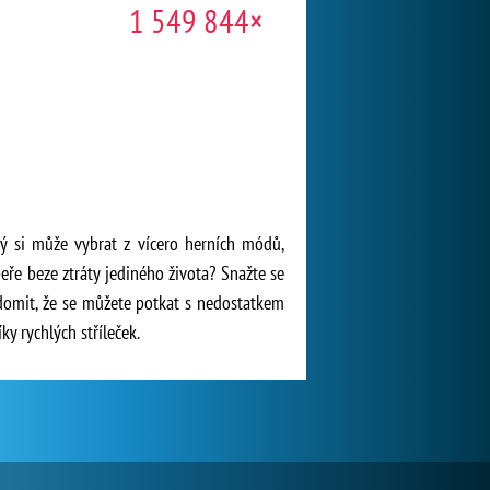
1 549 844×
dý si může vybrat z vícero herních módů,
eře beze ztráty jediného života? Snažte se
ědomit, že se můžete potkat s nedostatkem
ky rychlých stříleček.