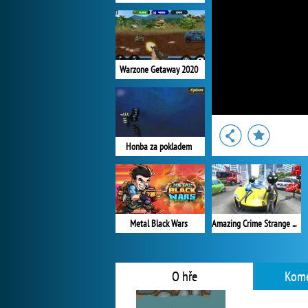
Warzone Getaway 2020
Honba za pokladem
Metal Black Wars
Amazing Crime Strange Stickman
O hře
Kome