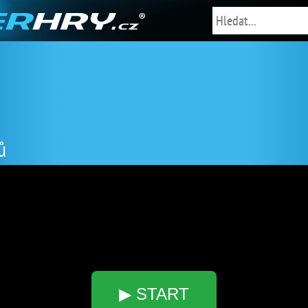
ů
▶ START