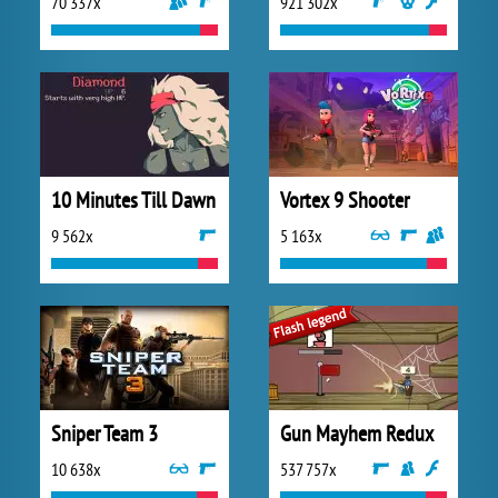
70 337x
921 302x
10 Minutes Till Dawn
Vortex 9 Shooter
9 562x
5 163x
Sniper Team 3
Gun Mayhem Redux
10 638x
537 757x