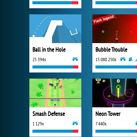
Ball in the Hole
Bubble Trouble
25 394x
15 080 250x
Smash Defense
Neon Tower
1 129x
7 440x