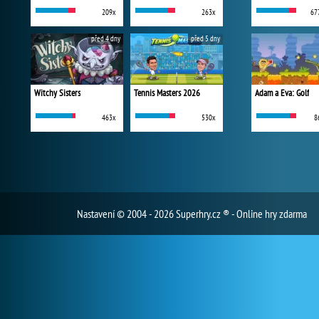
209x
263x
67
před 4 dny
před 5 dny
Witchy Sisters
Tennis Masters 2026
Adam a Eva: Golf
463x
530x
8
Nastavení
© 2004 - 2026 Superhry.cz ® - Online hry zdarma