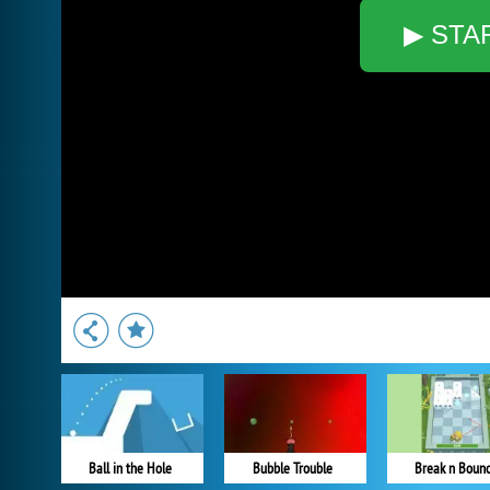
▶ STA
Ball in the Hole
Bubble Trouble
Break n Boun