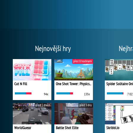
Nejnovější hry
Nejhr
před 8 hodinami
Cut N Fill
One Shot Tower: Physics Destroyer
Spider Solitaire On
94x
135x
7 02
před 1 dnem
před 3 dny
WorldGuessr
Battle Shot Elite
Skribbl.io