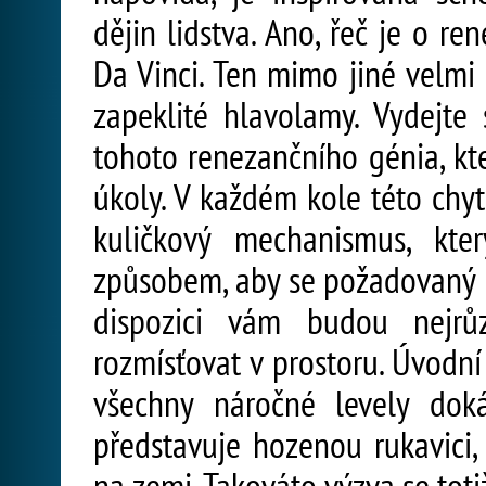
dějin lidstva. Ano, řeč je o r
Da Vinci. Ten mimo jiné velmi 
zapeklité hlavolamy. Vydejte
tohoto renezančního génia, kte
úkoly. V každém kole této chyt
kuličkový mechanismus, kte
způsobem, aby se požadovaný p
dispozici vám budou nejrůz
rozmísťovat v prostoru. Úvodní
všechny náročné levely doká
představuje hozenou rukavici,
na zemi. Takováto výzva se tot