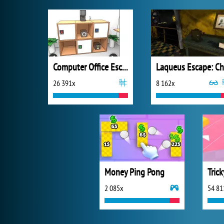
Computer Office Escape
26 391x
8 162x
Money Ping Pong
Trick
2 085x
54 81