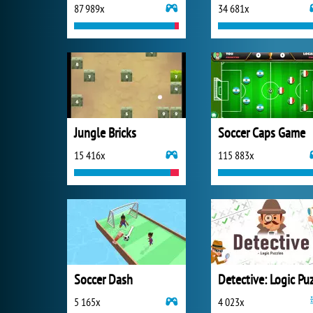
87 989x
34 681x
Jungle Bricks
Soccer Caps Game
15 416x
115 883x
Soccer Dash
5 165x
4 023x