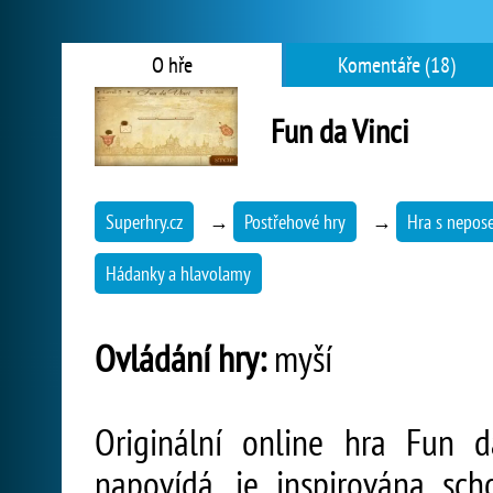
O hře
Komentáře (18)
Fun da Vinci
Superhry.cz
→
Postřehové hry
→
Hra s nepo
Hádanky a hlavolamy
Ovládání hry:
myší
Originální online hra Fun 
napovídá, je inspirována sc