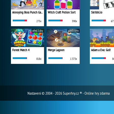
Annoying Boss Punch Game
Witch Craft Potion Sort
Skribbl.io
275x
590x
67
před 5 dny
před 6 dny
Forest Match 4
Merge Lagoon
Adam a Eva: Golf
818x
1 373x
8
Nastavení
© 2004 - 2026 Superhry.cz ® - Online hry zdarma