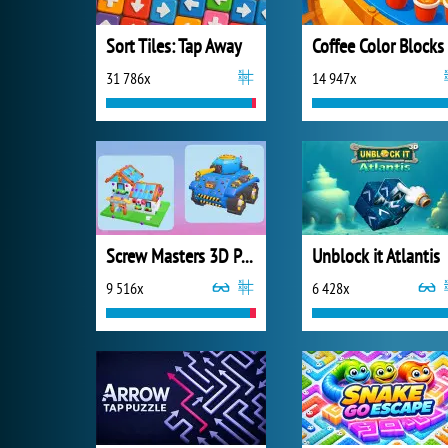
Sort Tiles: Tap Away
Coffee Color Blocks
31 786x
14 947x
Screw Masters 3D Puzzle
Unblock it Atlantis
9 516x
6 428x