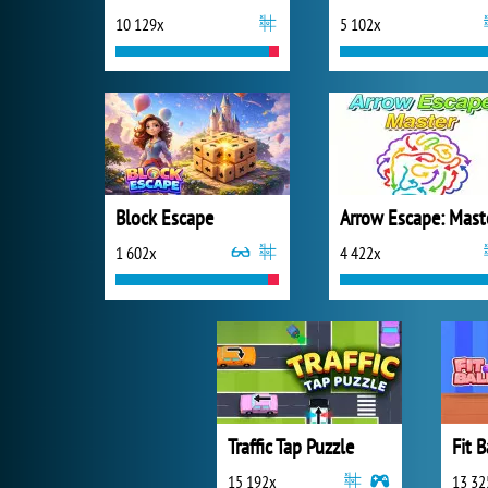
10 129x
5 102x
Block Escape
Arrow Escape: Mast
1 602x
4 422x
Traffic Tap Puzzle
Fit B
15 192x
13 32