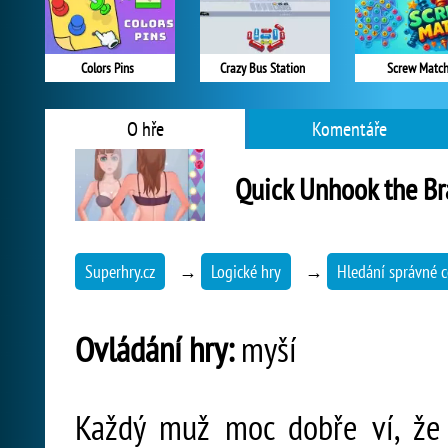
Colors Pins
Crazy Bus Station
Screw Matc
O hře
Komentáře
Quick Unhook the Br
Superhry.cz
→
Logické hry
→
Hledání správné c
Ovládání hry:
myší
Každý muž moc dobře ví, že