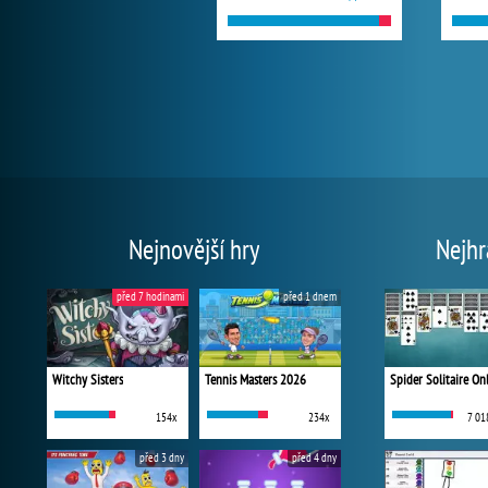
Nejnovější hry
Nejhr
před 7 hodinami
před 1 dnem
Witchy Sisters
Tennis Masters 2026
Spider Solitaire On
154x
234x
7 01
před 3 dny
před 4 dny