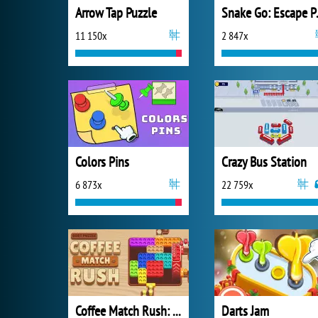
Arrow Tap Puzzle
Snake
11 150x
2 847x
Colors Pins
Crazy Bus Station
6 873x
22 759x
Coffee Match Rush: Sort Puzzle
Darts Jam