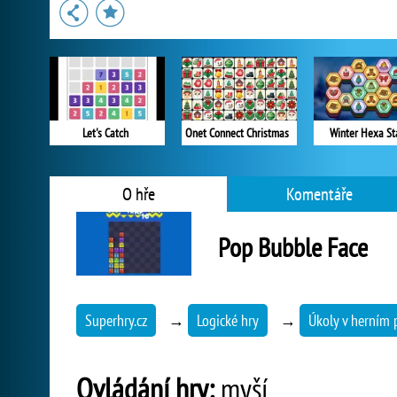
Let's Catch
Onet Connect Christmas
Winter Hexa St
O hře
Komentáře
Pop Bubble Face
Superhry.cz
→
Logické hry
→
Úkoly v herním 
Ovládání hry:
myší