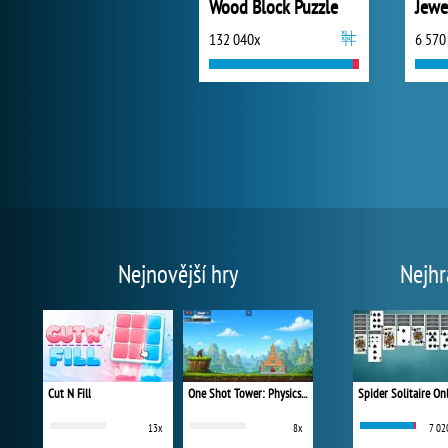
Wood Block Puzzle
Jewe
132 040x
6 570
Nejnovější hry
Nejhr
Cut N Fill
One Shot Tower: Physics Destroyer
Spider Solitaire On
13x
8x
7 02