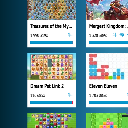
Treasures of the Mystic Sea
Mergest King
1 990 319x
1 328 389x
Dream Pet Link 2
Eleven Eleven
116 685x
1 703 083x