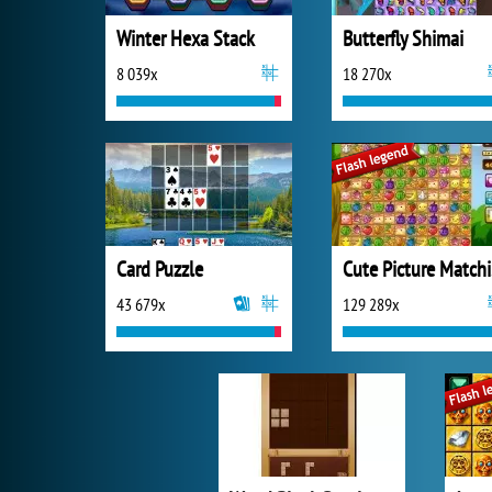
Winter Hexa Stack
Butterfly Shimai
8 039x
18 270x
Card Puzzle
C
43 679x
129 289x