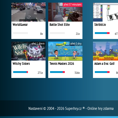
před 57 minutami
WorldGuessr
Battle Shot Elite
Skribbl.io
8x
21x
67
před 1 dnem
před 3 dny
Witchy Sisters
Tennis Masters 2026
Adam a Eva: Golf
271x
316x
8
Nastavení
© 2004 - 2026 Superhry.cz ® - Online hry zdarma