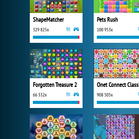
ShapeMatcher
Pets Rush
329 825x
100 953x
Forgotten Treasure 2
Onet Connect Class
66 332x
908 505x