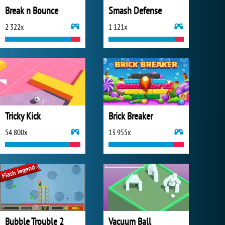
Break n Bounce
Smash Defense
2 322x
1 121x
Tricky Kick
Brick Breaker
54 800x
13 955x
Bubble Trouble 2
Vacuum Ball