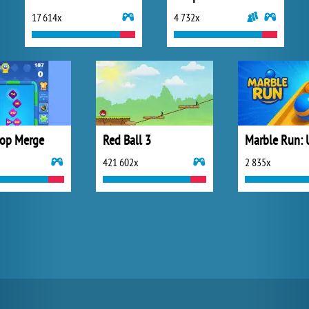
17 614x
4 732x
op Merge
Red Ball 3
421 602x
2 835x