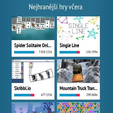
Nejhranější hry včera
Spider Solitaire Online
Single Line
7 018 232x
136 559x
Skribbl.io
Mountain Truck Transport
677 153x
298 068x