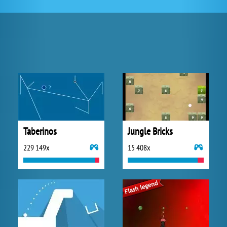
Taberinos
Jungle Bricks
229 149x
15 408x