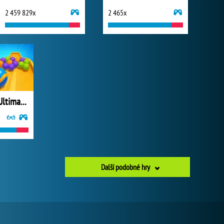
2 459 829x
2 465x
Marble Run: Ultimate Race!
Další podobné hry