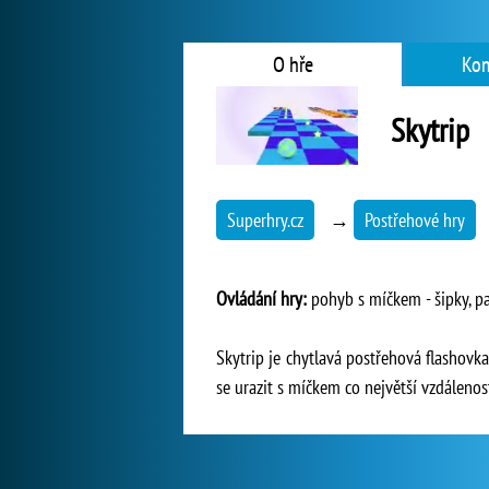
O hře
Kom
Skytrip
Superhry.cz
→
Postřehové hry
Ovládání hry:
pohyb s míčkem - šipky, pa
Skytrip je chytlavá postřehová flashov
se urazit s míčkem co největší vzdálenos