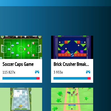
Soccer Caps Game
Brick Crusher Breaker Ball
115 827x
3 933x