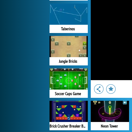
Taberinos
Jungle Bricks
Soccer Caps Game
Brick Crusher Breaker Ball
Neon Tower