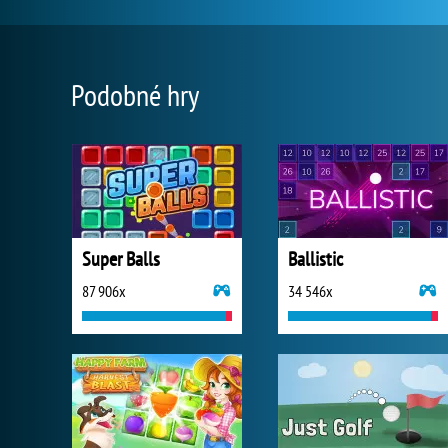
Podobné hry
Super Balls
Ballistic
87 906x
34 546x