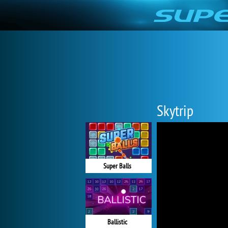
Skytrip
Super Balls
Ballistic