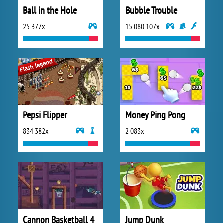
Ball in the Hole
Bubble Trouble
25 377x
15 080 107x
Pepsi Flipper
Money Ping Pong
834 382x
2 083x
Cannon Basketball 4
Jump Dunk