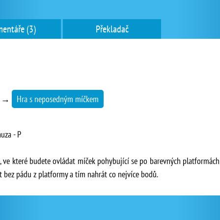
entáře (3)
Překladač
→
Hra s neposedným míčkem
uza - P
ka, ve které budete ovládat míček pohybující se po barevných platformá
t bez pádu z platformy a tím nahrát co nejvíce bodů.