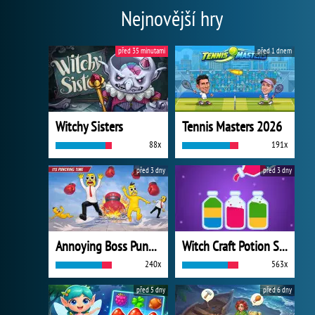
Nejnovější hry
před 35 minutami
před 1 dnem
Witchy Sisters
Tennis Masters 2026
88x
191x
před 3 dny
před 3 dny
Annoying Boss Punch Game
Witch Craft Potion Sort
240x
563x
před 5 dny
před 6 dny