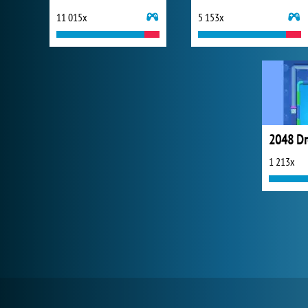
11 015x
5 153x
2048 Dr
1 213x