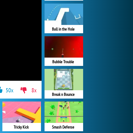
Ball in the Hole
Bubble Trouble
50x
8x
Break n Bounce
Tricky Kick
Smash Defense