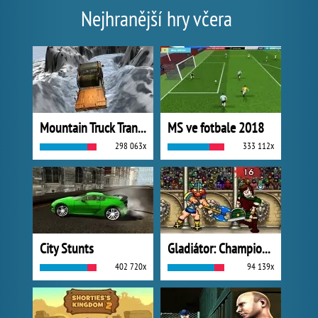
Nejhranější hry včera
Mountain Truck Transport
MS ve fotbale 2018
298 063x
333 112x
City Stunts
Gladiátor: Champions Sprint
402 720x
94 139x