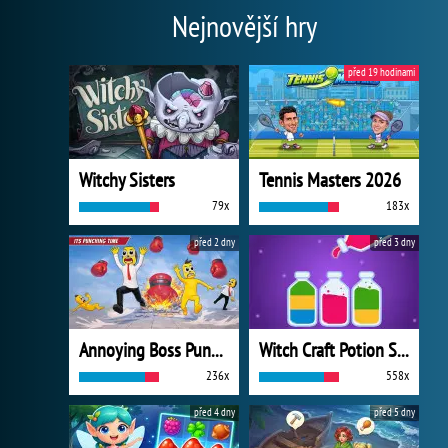
Nejnovější hry
před 19 hodinami
Witchy Sisters
Tennis Masters 2026
79x
183x
před 2 dny
před 3 dny
Annoying Boss Punch Game
Witch Craft Potion Sort
236x
558x
před 4 dny
před 5 dny