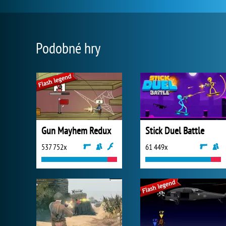
Podobné hry
Gun Mayhem Redux
Stick Duel Battle
537 752x
61 449x