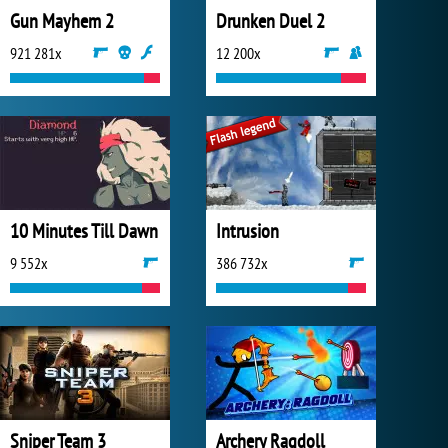
Gun Mayhem 2
Drunken Duel 2
921 281x
12 200x
10 Minutes Till Dawn
Intrusion
9 552x
386 732x
Sniper Team 3
Archery Ragdoll