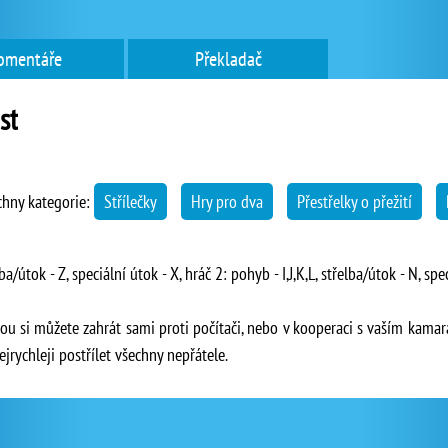
omentáře
Překladač
st
chny kategorie:
Střílečky
Hry pro dva
Přestřelky o přežití
a/útok - Z, speciální útok - X, hráč 2: pohyb - I,J,K,L, střelba/útok - N, spe
terou si můžete zahrát sami proti počítači, nebo v kooperaci s vaším kam
ejrychleji postřílet všechny nepřátele.