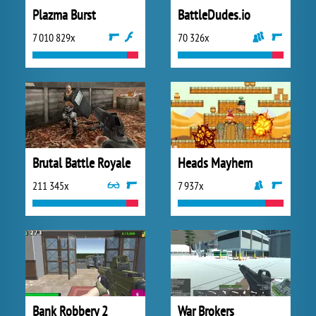
Plazma Burst
BattleDudes.io
7 010 829x
70 326x
Brutal Battle Royale
Heads Mayhem
211 345x
7 937x
Bank Robbery 2
War Brokers