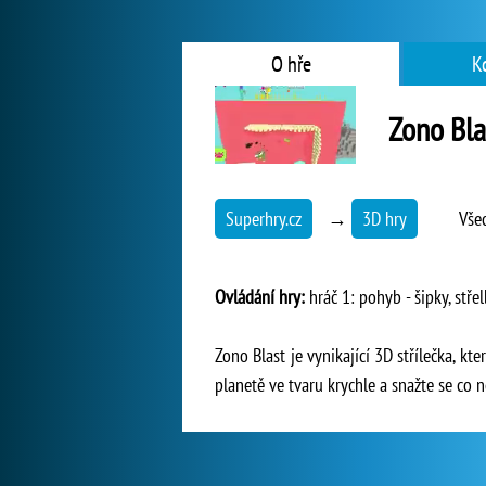
O hře
K
Zono Bla
Superhry.cz
→
3D hry
Vše
Ovládání hry:
hráč 1: pohyb - šipky, střelb
Zono Blast je vynikající 3D střílečka, k
planetě ve tvaru krychle a snažte se co n