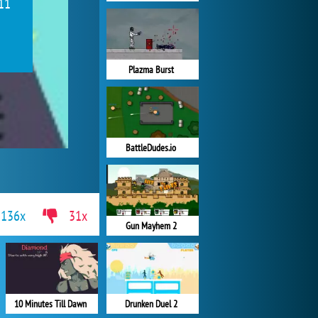
 11
Plazma Burst
BattleDudes.io
136x
31x
Gun Mayhem 2
10 Minutes Till Dawn
Drunken Duel 2