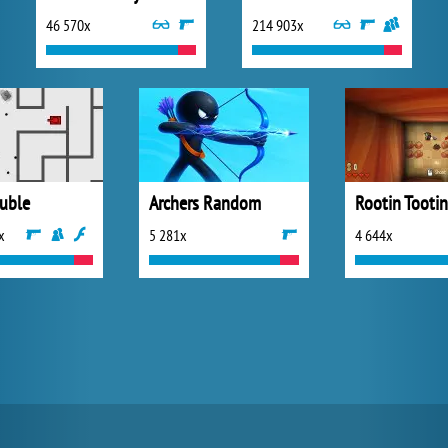
46 570x
214 903x
ouble
Archers Random
x
5 281x
4 644x