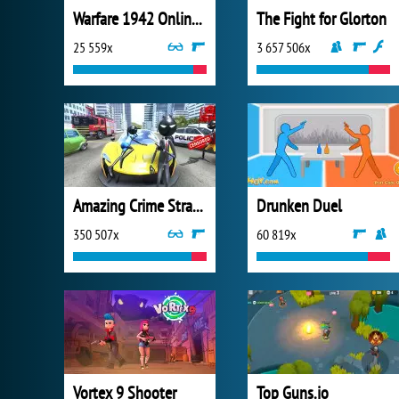
Warfare 1942 Online Shooter
The Fight for Glorton
25 559x
3 657 506x
Amazing Crime Strange Stickman
Drunken Duel
350 507x
60 819x
Vortex 9 Shooter
Top Guns.io