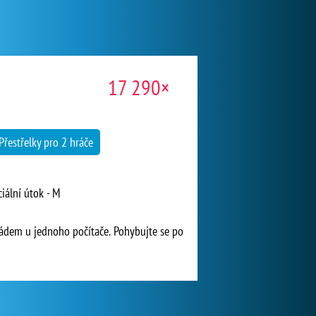
17 290×
Přestřelky pro 2 hráče
ciální útok - M
arádem u jednoho počítače. Pohybujte se po