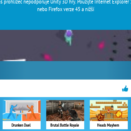
š prohlížeč nepodporuje Unity 3D hry. Použijte Internet Explorer
nebo Firefox verze 45 a nižší
Drunken Duel
Brutal Battle Royale
Heads Mayhem