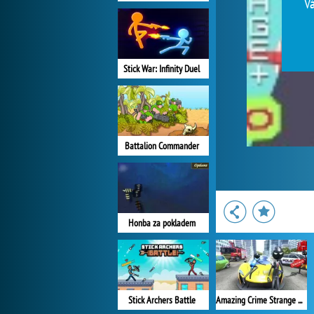
Vá
Stick War: Infinity Duel
Battalion Commander
Honba za pokladem
Stick Archers Battle
Amazing Crime Strange Stickman