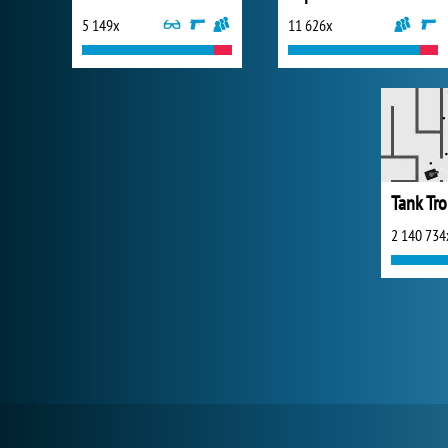
5 149x
11 626x
Tank Tr
2 140 734