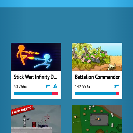
Stick War: Infinity Duel
Battalion Commander
50 766x
142 553x