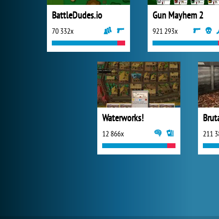
BattleDudes.io
Gun Mayhem 2
70 332x
921 293x
Waterworks!
Brut
12 866x
211 3