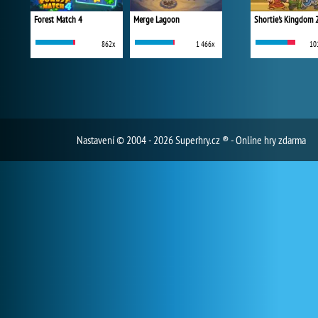
Forest Match 4
Merge Lagoon
Shortie's Kingdom 
862x
1 466x
10
Nastavení
© 2004 - 2026 Superhry.cz ® - Online hry zdarma