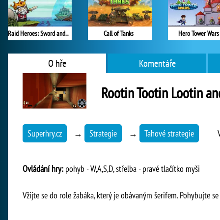
Raid Heroes: Sword and Magic
Call of Tanks
Hero Tower Wars
O hře
Komentáře
Rootin Tootin Lootin a
Superhry.cz
→
Strategie
→
Tahové strategie
Ovládání hry:
pohyb - W,A,S,D, střelba - pravé tlačítko myši
Vžijte se do role žabáka, který je obávaným šerifem. Pohybujte se 