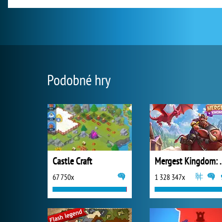
Podobné hry
Castle Craft
Mergest King
67 750x
1 328 347x