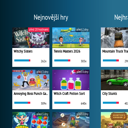
Nejnovější hry
Nejhr
před 20 hodinami
před 2 dny
Witchy Sisters
Tennis Masters 2026
Mountain Truck Tra
262x
303x
29
před 3 dny
před 4 dny
Annoying Boss Punch Game
Witch Craft Potion Sort
City Stunts
309x
640x
40
před 5 dny
před 6 dny