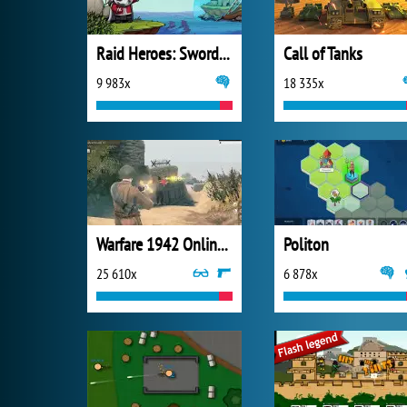
Raid Heroes: Sword and Magic
Call of Tanks
9 983x
18 335x
Warfare 1942 Online Shooter
Politon
25 610x
6 878x