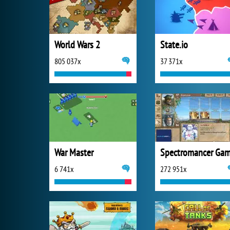
World Wars 2
State.io
805 037x
37 371x
War Master
6 741x
272 951x