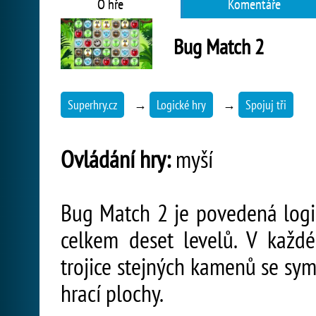
O hře
Komentáře
Bug Match 2
Superhry.cz
→
Logické hry
→
Spojuj tři
Ovládání hry:
myší
Bug Match 2 je povedená logic
celkem deset levelů. V kaž
trojice stejných kamenů se sym
hrací plochy.