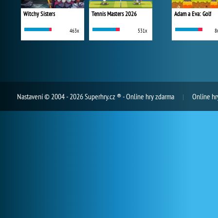
Witchy Sisters
Tennis Masters 2026
Adam a Eva: Golf
463x
531x
8
Nastavení
© 2004 - 2026 Superhry.cz ® - Online hry zdarma
Online hr