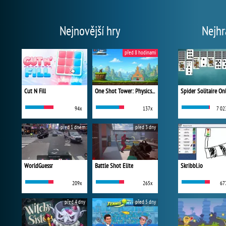
Nejnovější hry
Nejhr
před 8 hodinami
Cut N Fill
One Shot Tower: Physics Destroyer
Spider Solitaire On
94x
137x
7 02
před 1 dnem
před 3 dny
WorldGuessr
Battle Shot Elite
Skribbl.io
209x
265x
67
před 4 dny
před 5 dny