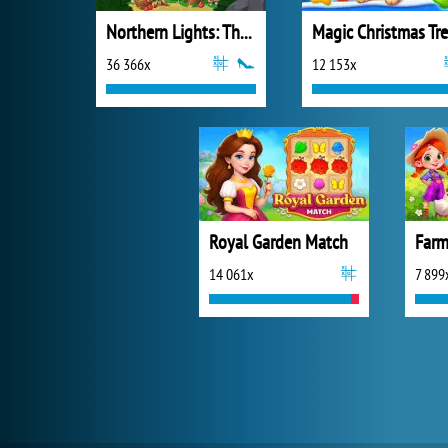
Northern Lights: The Secret of the Forest
36 366x
12 153x
Royal Garden Match
14 061x
7 899