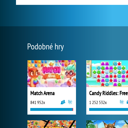
Podobné hry
Match Arena
Ca
841 952x
1 252 532x