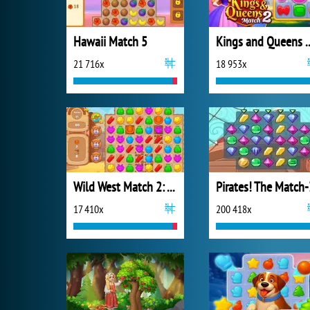
Hawaii Match 5
Kings and Quee
21 716x
18 953x
Wild West Match 2: The Gold Rush
Pirates! The Match-
17 410x
200 418x