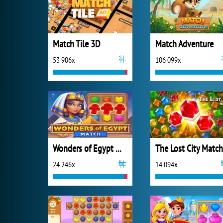
Match Tile 3D
Match Adventure
53 906x
106 099x
Wonders of Egypt Match
The Lost City Match
24 246x
14 094x