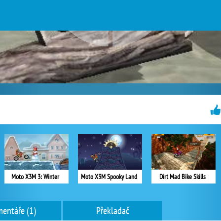
Moto X3M 3: Winter
Moto X3M Spooky Land
Dirt Mad Bike Skills
entáře (1)
Překladač