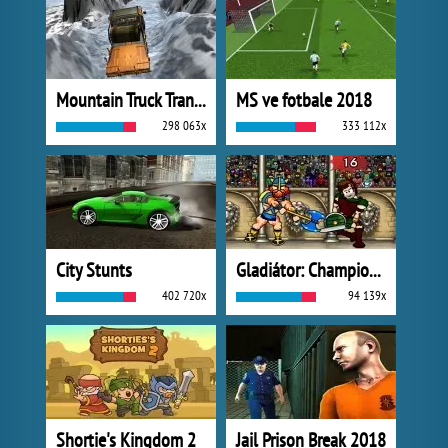
Mountain Truck Transport
MS ve fotbale 2018
298 063x
333 112x
City Stunts
Gladiátor: Champions Sprint
402 720x
94 139x
Shortie's Kingdom 2
Jail Prison Break 2018