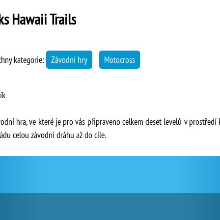
ks Hawaii Trails
chny kategorie:
Závodní hry
Motocross
ík
ávodní hra, ve které je pro vás připraveno celkem deset levelů v prostředí
ádu celou závodní dráhu až do cíle.