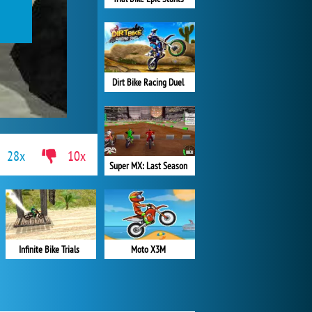
Dirt Bike Racing Duel
28x
10x
Super MX: Last Season
Infinite Bike Trials
Moto X3M