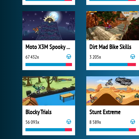
Moto X3M Spooky Land
Dirt Mad Bike Skills
67 432x
3 205x
Blocky Trials
Stunt Extreme
56 093x
8 589x