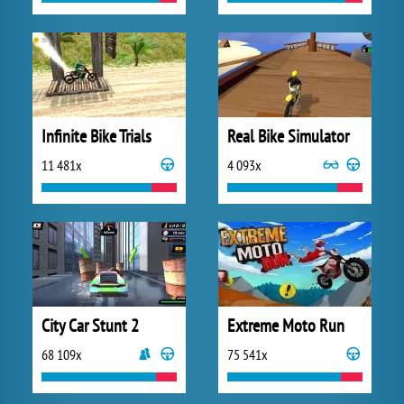
Infinite Bike Trials
Real Bike Simulator
11 481x
4 093x
City Car Stunt 2
Extreme Moto Run
68 109x
75 541x