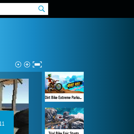
Dirt Bike Extreme Parkour
 11
Trial Bike Epic Stunts