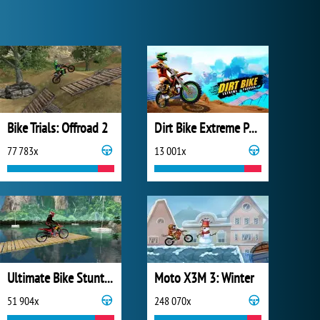
Bike Trials: Offroad 2
Dirt Bike Extreme Parkour
77 783x
13 001x
Ultimate Bike Stunts 2018
Moto X3M 3: Winter
51 904x
248 070x