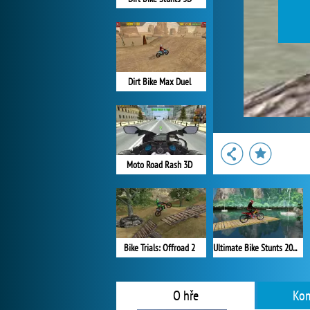
Dirt Bike Max Duel
Moto Road Rash 3D
Bike Trials: Offroad 2
Ultimate Bike Stunts 2018
O hře
Kom