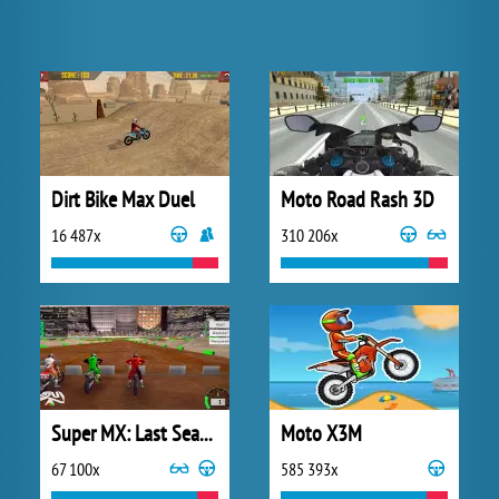
Dirt Bike Max Duel
Moto Road Rash 3D
16 487x
310 206x
Super MX: Last Season
Moto X3M
67 100x
585 393x