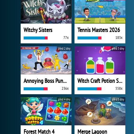
Witchy Sisters
Tennis Masters 2026
77x
183x
před 2 dny
před 3 dny
Annoying Boss Punch Game
Witch Craft Potion Sort
236x
558x
před 4 dny
před 5 dny
Forest Match 4
Merge Lagoon