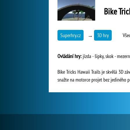
Bike Tric
Superhry.cz
→
3D hry
Vše
Ovládání hry:
jízda - šipky, skok - mezern
Bike Tricks Hawaii Trails je skvělá 3D z
snažte na motorce projet bez jediného p