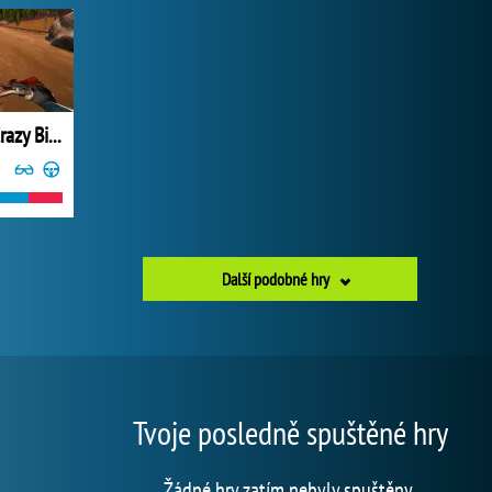
High Speed Crazy Bike
Další podobné hry
Tvoje posledně spuštěné hry
Žádné hry zatím nebyly spuštěny.