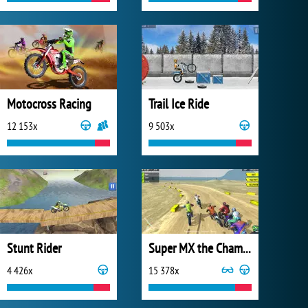
Motocross Racing
Trail Ice Ride
12 153x
9 503x
Stunt Rider
Super MX the Champion
4 426x
15 378x