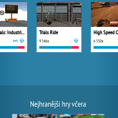
Moto Trials: Industrial
Trials Ride
9 546x
6 550x
Nejhranější hry včera