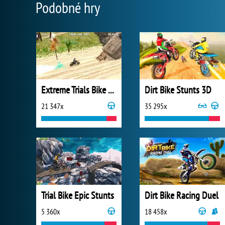
Podobné hry
Extreme Trials Bike 2019
Dirt Bike Stunts 3D
21 347x
35 295x
Trial Bike Epic Stunts
Dirt Bike Racing Duel
5 360x
18 458x