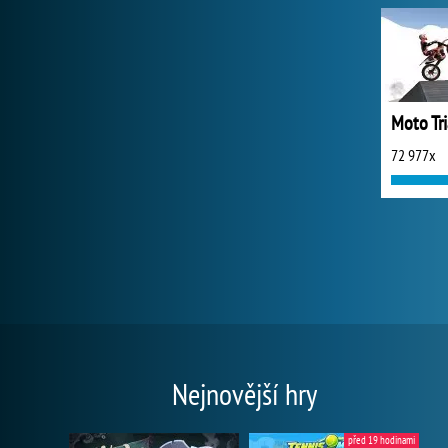
72 977x
Nejnovější hry
před 19 hodinami