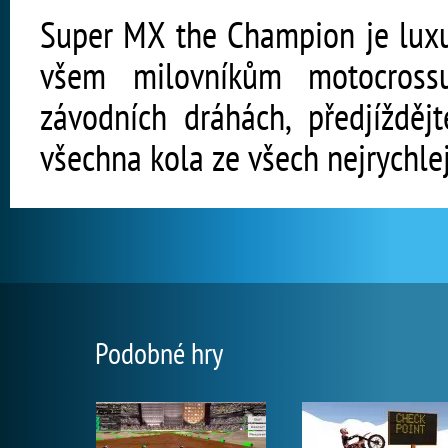
Super MX the Champion je luxus
všem milovníkům motocross
závodních dráhách, předjížděj
všechna kola ze všech nejrychlej
Podobné hry