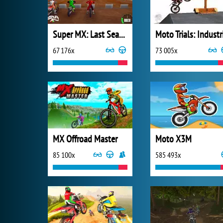
Super MX: Last Season
67 176x
73 005x
MX Offroad Master
Moto X3M
85 100x
585 493x