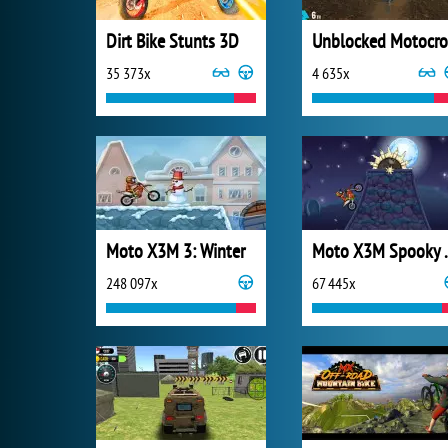
Dirt Bike Stunts 3D
35 373x
4 635x
Moto X3M 3: Winter
Moto X
248 097x
67 445x