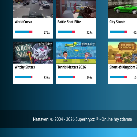
WorldGuessr
Battle Shot Elite
City Stunts
276x
319x
40
před 5 dny
před 6 dny
Witchy Sisters
Tennis Masters 2026
Shortie's Kingdom 
526x
596x
10
Nastavení
© 2004 - 2026 Superhry.cz ® - Online hry zdarma