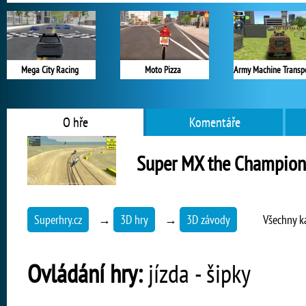
Mega City Racing
Moto Pizza
O hře
Komentáře
Super MX the Champion
Superhry.cz
→
3D hry
→
3D závody
Všechny k
Ovládání hry:
jízda - šipky