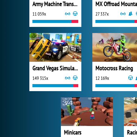
Army Machine Transporter Truck
11 059x
27 337x
Grand Vegas Simulator
Motocross Racing
149 315x
12 169x
Minicars