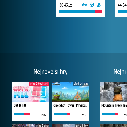
80 431x
44 54
Nejnovější hry
Nejhr
před 2 hodinami
před 1 dnem
Cut N Fill
One Shot Tower: Physics Destroyer
Mountain Truck Tra
118x
229x
29
před 3 dny
před 4 dny