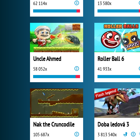
62 114x
13 580x
Uncle Ahmed
Roller Ball 6
58 052x
41 933x
Nak the Cruncodile
Doba ledová 3
105 687x
3 813 540x