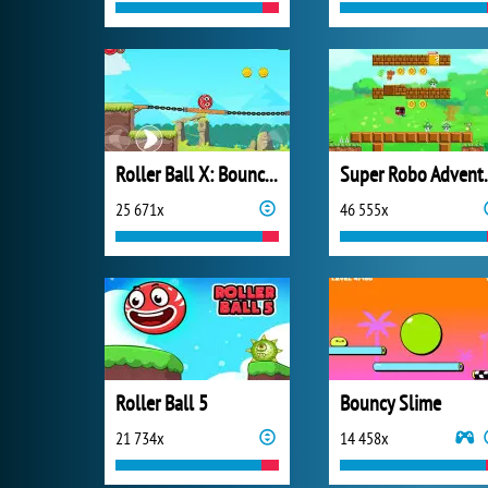
Roller Ball X: Bounce Ball
Super 
25 671x
46 555x
Roller Ball 5
Bouncy Slime
21 734x
14 458x