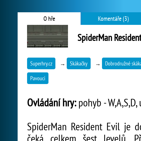
O hře
Komentáře (3)
SpiderMan Resident
Superhry.cz
→
Skákačky
→
Dobrodružné skák
Pavouci
Ovládání hry:
pohyb - W,A,S,D, 
SpiderMan Resident Evil je d
čeká celkem šest levelů. P