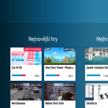
Nejnovější hry
Nejhr
před 15 hodinami
před 2 dny
Cut N Fill
One Shot Tower: Physics Destroyer
Spider Solitaire On
199x
301x
7 02
před 3 dny
před 4 dny
WorldGuessr
Battle Shot Elite
Skribbl.io