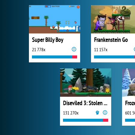
Super Billy Boy
Frankenstein Go
21 778x
11 157x
Diseviled 3: Stolen Kingdom
Froz
131 270x
601 5