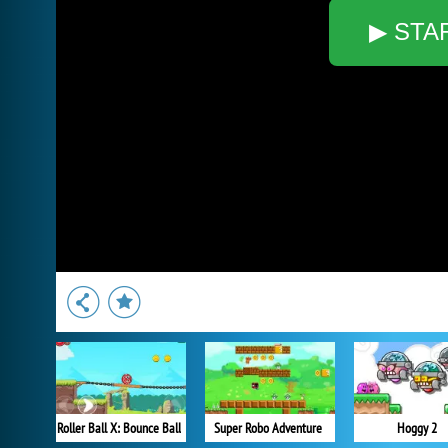
▶ STA
Roller Ball X: Bounce Ball
Super Robo Adventure
Hoggy 2