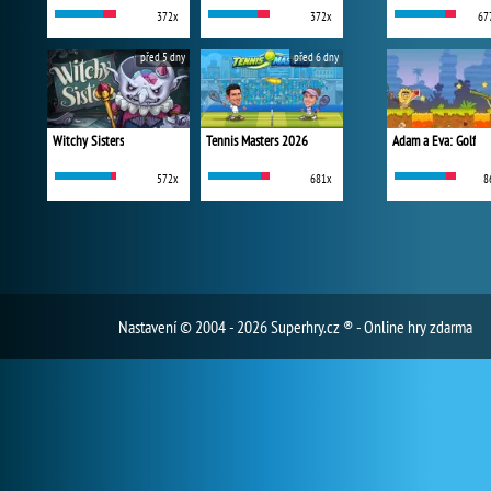
372x
372x
67
před 5 dny
před 6 dny
Witchy Sisters
Tennis Masters 2026
Adam a Eva: Golf
572x
681x
8
Nastavení
© 2004 - 2026 Superhry.cz ® - Online hry zdarma