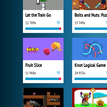
Let the Train Go
B
12 789x
13 749x
Fruit Slice
Knot Logical Game
11 968x
24 933x