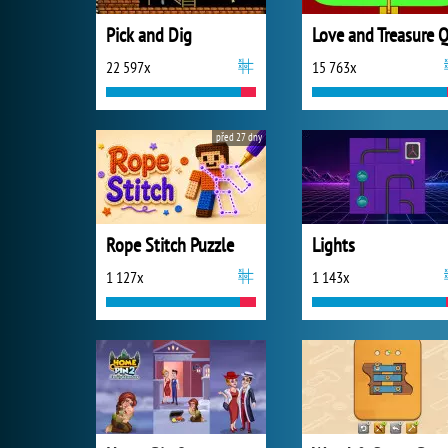
Pick and Dig
22 597x
15 763x
před 27 dny
Rope Stitch Puzzle
Lights
1 127x
1 143x