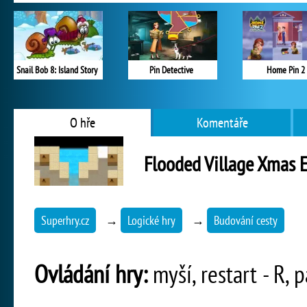
Snail Bob 8: Island Story
Pin Detective
Home Pin 2
O hře
Komentáře
Flooded Village Xmas 
Superhry.cz
→
Logické hry
→
Budování cesty
Ovládání hry:
myší, restart - R, 