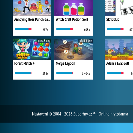
Annoying Boss Punch Game
Witch Craft Potion Sort
Skribbl.io
287x
605x
67
před 5 dny
před 6 dny
Forest Match 4
Merge Lagoon
Adam a Eva: Golf
834x
1 404x
8
Nastavení
© 2004 - 2026 Superhry.cz ® - Online hry zdarma