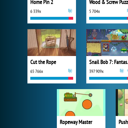
Home Pin 2
Wood & Screw Puzz
6 339x
5 704x
Cut the Rope
Snail 
65 766x
397 909x
Ropeway Master
Push