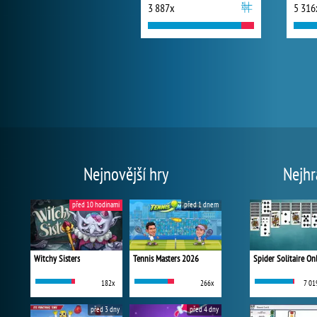
3 887x
5 316
Nejnovější hry
Nejhr
před 10 hodinami
před 1 dnem
Witchy Sisters
Tennis Masters 2026
Spider Solitaire On
182x
266x
7 01
před 3 dny
před 4 dny