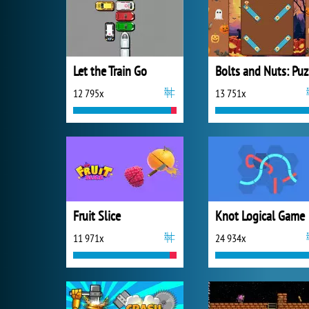
Let the Train Go
B
12 795x
13 751x
Fruit Slice
Knot Logical Game
11 971x
24 934x