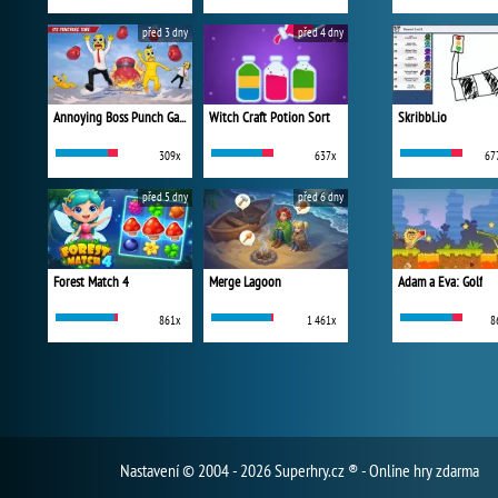
před 3 dny
před 4 dny
Annoying Boss Punch Game
Witch Craft Potion Sort
Skribbl.io
309x
637x
67
před 5 dny
před 6 dny
Forest Match 4
Merge Lagoon
Adam a Eva: Golf
861x
1 461x
8
Nastavení
© 2004 - 2026 Superhry.cz ® - Online hry zdarma