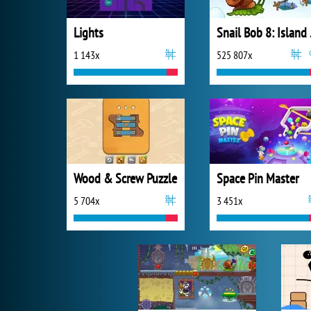
Lights
Snai
1 143x
525 807x
Wood & Screw Puzzle
Space Pin Master
5 704x
3 451x