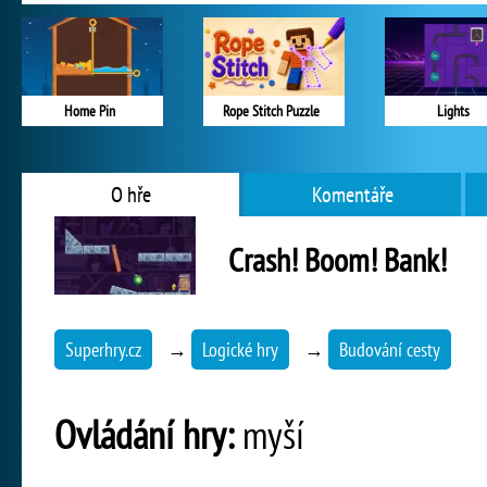
Home Pin
Rope Stitch Puzzle
Lights
O hře
Komentáře
Crash! Boom! Bank!
Superhry.cz
→
Logické hry
→
Budování cesty
Ovládání hry:
myší