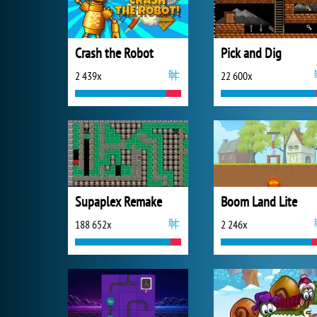
Crash the Robot
Pick and Dig
2 439x
22 600x
Supaplex Remake
Boom Land Lite
188 652x
2 246x