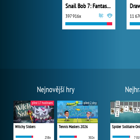
Snail Bob 7: Fantasy Story
397 916x
11 67
Nejnovější hry
Nejhr
před 17 hodinami
před 2 dny
Witchy Sisters
Tennis Masters 2026
Spider Solitaire On
258x
302x
7 01